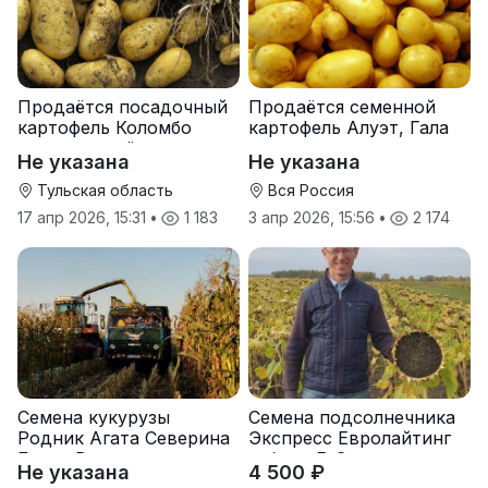
Продаётся посадочный
Продаётся семенной
картофель Коломбо
картофель Алуэт, Гала
оптом от трёх тонн
оптом от производителя
Не указана
Не указана
Тульская область
Вся Россия
17 апр 2026, 15:31
•
1 183
3 апр 2026, 15:56
•
2 174
Семена кукурузы
Семена подсолнечника
Родник Агата Северина
Экспресс Евролайтинг
Берта Вилора
гибрид F-G+
Не указана
4 500 ₽
Прохладненский Дарина