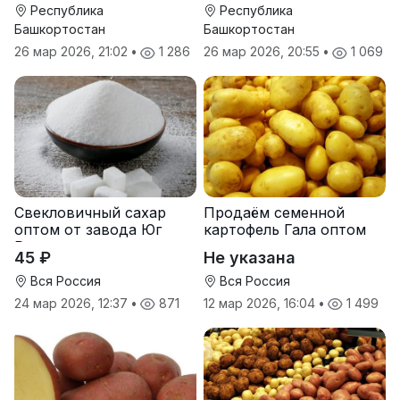
Росс Машук Катерина
Республика
Республика
Башкортостан
Башкортостан
26 мар 2026, 21:02
•
1 286
26 мар 2026, 20:55
•
1 069
Свекловичный сахар
Продаём семенной
оптом от завода Юг
картофель Гала оптом
Руси
от производителя
45 ₽
Не указана
Вся Россия
Вся Россия
24 мар 2026, 12:37
•
871
12 мар 2026, 16:04
•
1 499