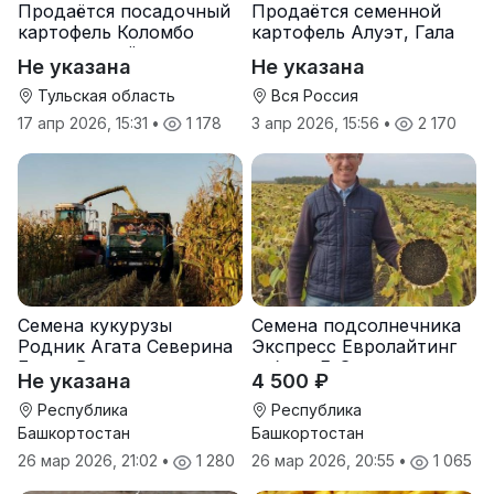
Продаётся посадочный
Продаётся семенной
картофель Коломбо
картофель Алуэт, Гала
оптом от трёх тонн
оптом от производителя
Не указана
Не указана
Тульская область
Вся Россия
17 апр 2026, 15:31
•
1 178
3 апр 2026, 15:56
•
2 170
Семена кукурузы
Семена подсолнечника
Родник Агата Северина
Экспресс Евролайтинг
Берта Вилора
гибрид F-G+
Не указана
4 500 ₽
Прохладненский Дарина
Росс Машук Катерина
Республика
Республика
Башкортостан
Башкортостан
26 мар 2026, 21:02
•
1 280
26 мар 2026, 20:55
•
1 065