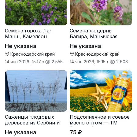
Семена гороха Ла-
Семена люцерны
Манш, Камелеон
Багира, Манычская
Не указана
Не указана
Краснодарский край
Краснодарский край
14 янв 2026, 15:17
•
2 555
14 янв 2026, 15:15
•
2 603
Саженцы плодовых
Подсолнечное и соевое
деревьев из Сербии и
масло оптом — ТМ
услуги прививки
Золотая Семечка
Не указана
75 ₽