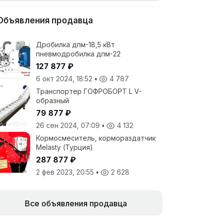
Объявления продавца
Дробилка дпм-18,5 кВт
пневмодробилка дпм-22
127 877 ₽
6 окт 2024, 18:52
•
4 787
Транспортер ГОФРОБОРТ L V-
образный
79 877 ₽
26 сен 2024, 07:09
•
4 132
Кормосмеситель, кормораздатчик
Melasty (Турция)
287 877 ₽
2 фев 2023, 20:55
•
2 628
Все объявления продавца