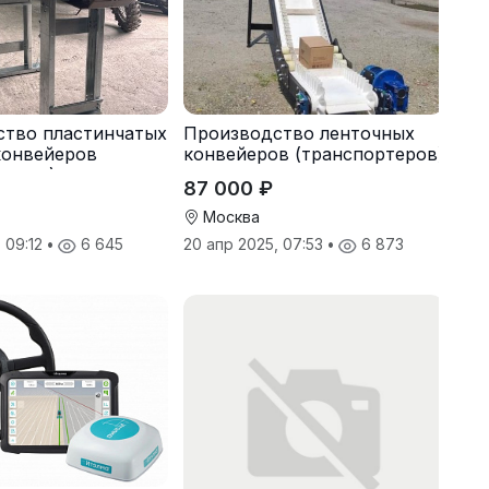
ство пластинчатых
Производство ленточных
конвейеров
конвейеров (транспортеров)
теров) под заказ
под заказ
87 000 ₽
Москва
, 09:12
•
6 645
20 апр 2025, 07:53
•
6 873