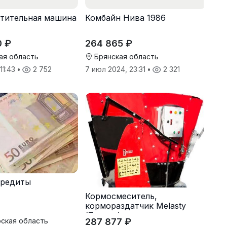
тительная машина
Комбайн Нива 1986
0 ₽
264 865 ₽
ая область
Брянская область
 11:43
•
2 752
7 июл 2024, 23:31
•
2 321
кредиты
Кормосмеситель,
кормораздатчик Melasty
(Турция)
287 877 ₽
ская область