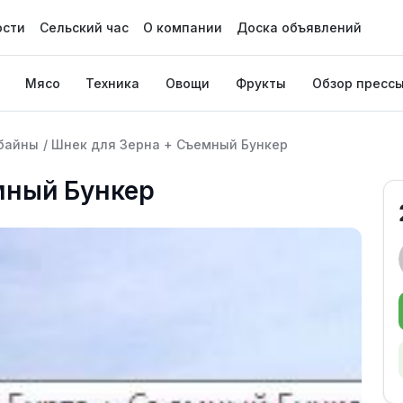
ости
Сельский час
О компании
Доска объявлений
Мясо
Техника
Овощи
Фрукты
Обзор пресс
байны
/
Шнек для Зерна + Съемный Бункер
мный Бункер