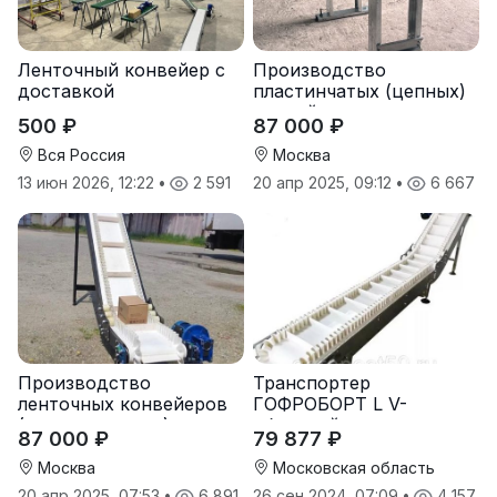
Ленточный конвейер с
Производство
доставкой
пластинчатых (цепных)
конвейеров
500 ₽
87 000 ₽
(транспортеров) под
заказ
Вся Россия
Москва
13 июн 2026, 12:22
•
2 591
20 апр 2025, 09:12
•
6 667
Производство
Транспортер
ленточных конвейеров
ГОФРОБОРТ L V-
(транспортеров) под
образный
87 000 ₽
79 877 ₽
заказ
Москва
Московская область
20 апр 2025, 07:53
•
6 891
26 сен 2024, 07:09
•
4 157