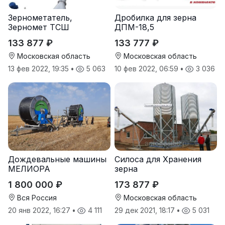
Зернометатель,
Дробилка для зерна
Зерномет ТСШ
ДПМ-18,5
133 877 ₽
133 777 ₽
Московская область
Московская область
13 фев 2022, 19:35
•
5 063
10 фев 2022, 06:59
•
3 036
Дождевальные машины
Силоса для Хранения
МЕЛИОРА
зерна
1 800 000 ₽
173 877 ₽
Вся Россия
Московская область
20 янв 2022, 16:27
•
4 111
29 дек 2021, 18:17
•
5 031