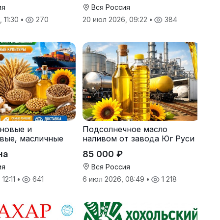
ия
Вся Россия
 11:30
•
270
20 июл 2026, 09:22
•
384
рновые и
Подсолнечное масло
вые, масличные
наливом от завода Юг Руси
 корма
на
85 000 ₽
ия
Вся Россия
 12:11
•
641
6 июл 2026, 08:49
•
1 218