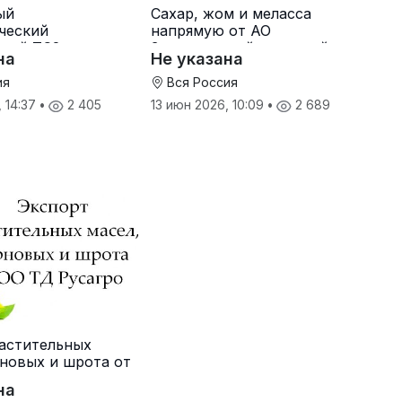
ый
Сахар, жом и меласса
ческий
напрямую от АО
ный ТС2 от
Земетчинский сахарный
на
Не указана
ителя
завод
ия
Вся Россия
, 14:37
•
2 405
13 июн 2026, 10:09
•
2 689
астительных
рновых и шрота от
о
на