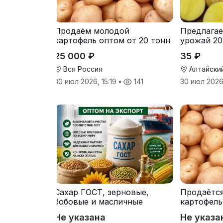
Продаём молодой
Предлагае
картофель оптом от 20 тонн
урожай 20
от производителя
25 000 ₽
35 ₽
Вся Россия
Алтайски
30 июл 2026, 15:19
•
141
30 июл 2026
Сахар ГОСТ, зерновые,
Продаётс
бобовые и масличные
картофель
культуры оптом
от произв
Не указана
Не указа