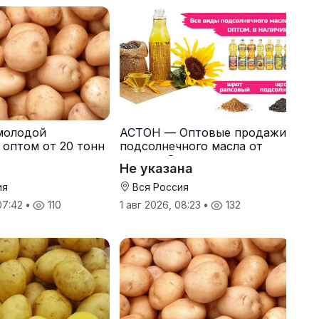
молодой
АСТОН — Оптовые продажи
 оптом от 20 тонн
подсолнечного масла от
одителя
завода. Экспорт
Не указана
ия
Вся Россия
 07:42
•
110
1 авг 2026, 08:23
•
132