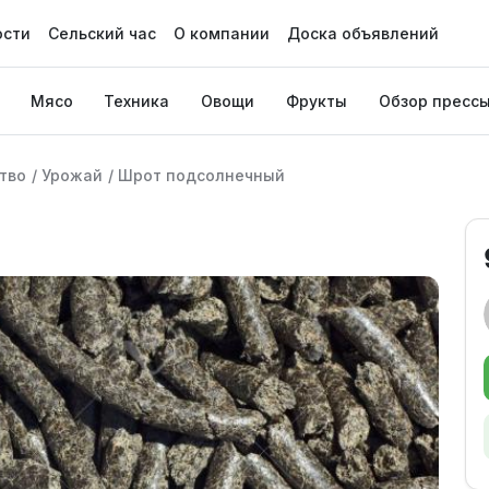
ости
Сельский час
О компании
Доска объявлений
Мясо
Техника
Овощи
Фрукты
Обзор пресс
тво
/
Урожай
/
Шрот подсолнечный