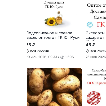
Подсолнечное и соевое
Экспортн
масло оптом от ГК Юг Руси
сахара от
Юг Руси
75 ₽
45 ₽
Вся Россия
Вся Росс
29 июн 2026, 09:33
•
1 696
25 июн 2026