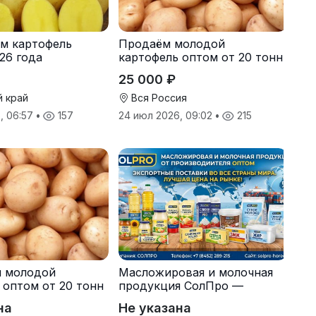
м картофель
Продаём молодой
26 года
картофель оптом от 20 тонн
от производителя
25 000 ₽
й край
Вся Россия
, 06:57
•
157
24 июл 2026, 09:02
•
215
я молодой
Масложировая и молочная
 оптом от 20 тонн
продукция СолПро —
одителя
экспортные поставки
на
Не указана