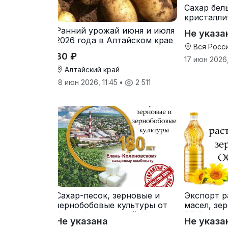
Сахар бел
кристалли
свеклович
Ранний урожай июня и июля
Не указа
производ
2026 года в Алтайском крае
Вся Росс
30 ₽
17 июн 2026
Алтайский край
18 июн 2026, 11:45
•
2 511
Сахар-песок, зерновые и
Экспорт р
зернобобовые культуры от
масел, зе
Елань-Коленовский СЗ
ТД Русагр
Не указана
Не указа