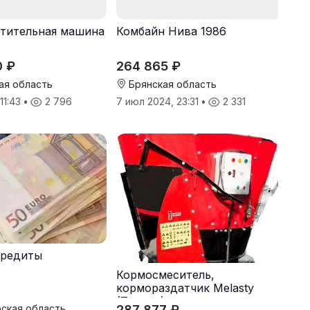
тительная машина
Комбайн Нива 1986
0 ₽
264 865 ₽
ая область
Брянская область
 11:43
•
2 796
7 июл 2024, 23:31
•
2 331
кредиты
Кормосмеситель,
кормораздатчик Melasty
(Турция)
287 877 ₽
ская область