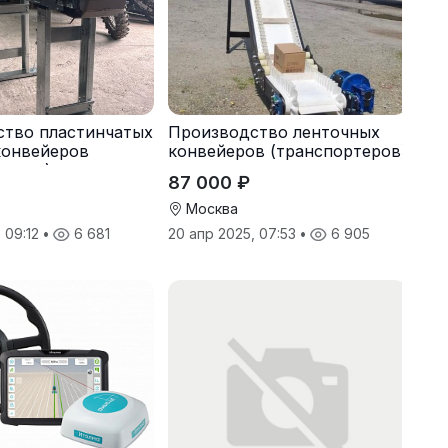
ство пластинчатых
Производство ленточных
конвейеров
конвейеров (транспортеров)
теров) под заказ
под заказ
87 000 ₽
Москва
, 09:12
•
6 681
20 апр 2025, 07:53
•
6 905