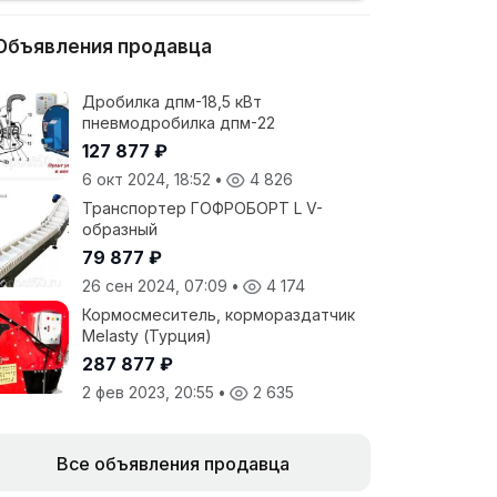
Объявления продавца
Дробилка дпм-18,5 кВт
пневмодробилка дпм-22
127 877 ₽
6 окт 2024, 18:52
•
4 826
Транспортер ГОФРОБОРТ L V-
образный
79 877 ₽
26 сен 2024, 07:09
•
4 174
Кормосмеситель, кормораздатчик
Melasty (Турция)
287 877 ₽
2 фев 2023, 20:55
•
2 635
Все объявления продавца