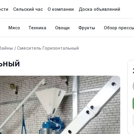
ости
Сельский час
О компании
Доска объявлений
Мясо
Техника
Овощи
Фрукты
Обзор пресс
байны
/
Смеситель Горизонтальный
ьный