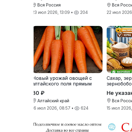
Вся Россия
Вся Росс
23 июл 2026, 13:09
•
204
22 июл 2026,
Новый урожай овощей с
Сахар, зе
алтайского поля прямым
зернобобо
оптом
культуры,
30 ₽
Не указа
Алтайский край
Вся Росс
16 июл 2026, 08:57
•
624
15 июл 2026,