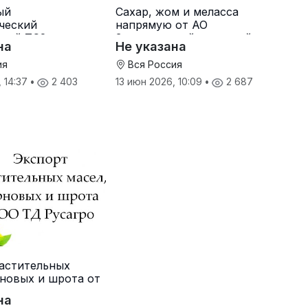
ый
Сахар, жом и меласса
ческий
напрямую от АО
ный ТС2 от
Земетчинский сахарный
на
Не указана
ителя
завод
ия
Вся Россия
, 14:37
•
2 403
13 июн 2026, 10:09
•
2 687
астительных
рновых и шрота от
о
на