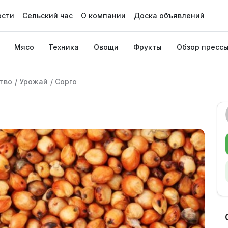
ости
Сельский час
О компании
Доска объявлений
Мясо
Техника
Овощи
Фрукты
Обзор пресс
тво
/
Урожай
/
Сорго