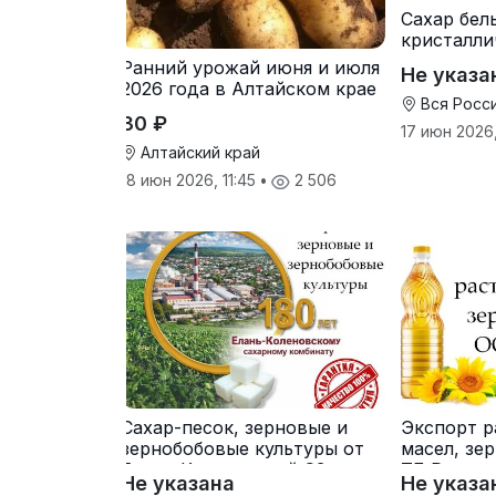
Сахар бел
кристалли
свеклович
Ранний урожай июня и июля
Не указа
производ
2026 года в Алтайском крае
Вся Росс
30 ₽
17 июн 2026
Алтайский край
18 июн 2026, 11:45
•
2 506
Сахар-песок, зерновые и
Экспорт р
зернобобовые культуры от
масел, зе
Елань-Коленовский СЗ
ТД Русагр
Не указана
Не указа