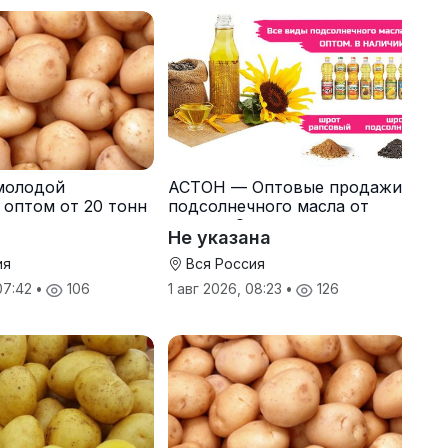
молодой
АСТОН — Оптовые продажи
 оптом от 20 тонн
подсолнечного масла от
одителя
завода. Экспорт
Не указана
ия
Вся Россия
 07:42
•
106
1 авг 2026, 08:23
•
126