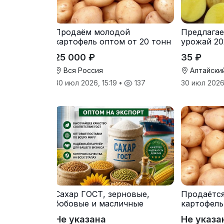
Продаём молодой
Предлагае
картофель оптом от 20 тонн
урожай 20
от производителя
25 000 ₽
35 ₽
Вся Россия
Алтайски
30 июл 2026, 15:19
•
137
30 июл 2026
Сахар ГОСТ, зерновые,
Продаётс
бобовые и масличные
картофель
культуры оптом
от произв
Не указана
Не указа