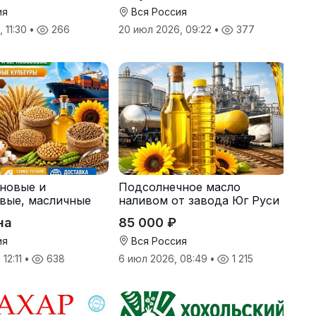
ия
Вся Россия
 11:30
•
266
20 июл 2026, 09:22
•
377
рновые и
Подсолнечное масло
вые, масличные
наливом от завода Юг Руси
 корма
на
85 000 ₽
ия
Вся Россия
 12:11
•
638
6 июл 2026, 08:49
•
1 215