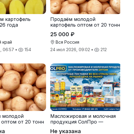
м картофель
Продаём молодой
26 года
картофель оптом от 20 тонн
от производителя
25 000 ₽
й край
Вся Россия
, 06:57
•
154
24 июл 2026, 09:02
•
212
я молодой
Масложировая и молочная
 оптом от 20 тонн
продукция СолПро —
одителя
экспортные поставки
на
Не указана