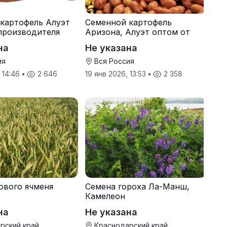
картофель Алуэт
Семенной картофель
производителя
Аризона, Алуэт оптом от
производителя
на
Не указана
ия
Вся Россия
, 14:46
•
2 646
19 янв 2026, 13:53
•
2 358
ового ячменя
Семена гороха Ла-Манш,
Камелеон
на
Не указана
рский край
Краснодарский край