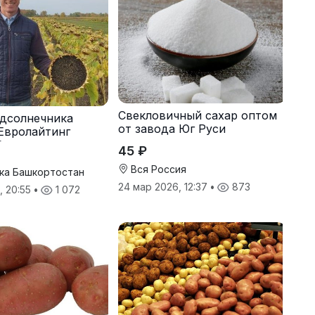
Свекловичный сахар оптом
дсолнечника
от завода Юг Руси
Евролайтинг
G+
45 ₽
Вся Россия
ка Башкортостан
24 мар 2026, 12:37
•
873
, 20:55
•
1 072