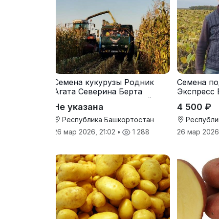
Семена кукурузы Родник
Семена по
Агата Северина Берта
Экспресс 
Вилора Прохладненский
гибрид F-
Не указана
4 500 ₽
Дарина Росс Машук
Катерина
Республика Башкортостан
Республи
26 мар 2026, 21:02
•
1 288
26 мар 2026