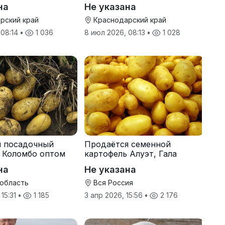
на
Не указана
рский край
Краснодарский край
 08:14
•
1 036
8 июл 2026, 08:13
•
1 028
я посадочный
Продаётся семенной
 Коломбо оптом
картофель Алуэт, Гала
онн
оптом от производителя
на
Не указана
 область
Вся Россия
 15:31
•
1 185
3 апр 2026, 15:56
•
2 176