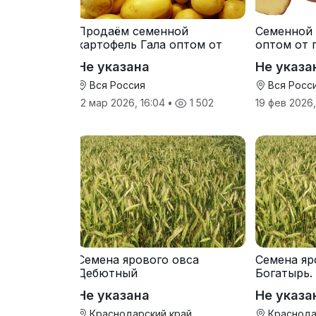
Продаём семенной
Семенной 
картофель Гала оптом от
оптом от 
производителя
Не указана
Не указа
Вся Россия
Вся Росс
12 мар 2026, 16:04
•
1 502
19 фев 2026
Семена ярового овса
Семена яр
Дебютный
Богатырь.
Не указана
Не указа
Краснодарский край
Краснода