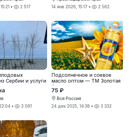
 15:21
•
2 517
14 янв 2026, 15:17
•
2 562
плодовых
Подсолнечное и соевое
из Сербии и услуги
масло оптом — ТМ Золотая
Семечка
на
75 ₽
ия
Вся Россия
 22:04
•
3 091
24 дек 2025, 14:38
•
3 332