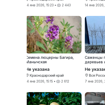
14 янв 2026, 15:23
•
2 443
14 янв 2026,
Семена люцерны Багира,
Саженцы 
Манычская
деревьев 
прививки
Не указана
Не указа
Краснодарский край
Вся Росс
14 янв 2026, 15:15
•
2 612
7 янв 2026,