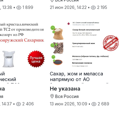
, 13:38
•
1 899
21 июн 2026, 14:22
•
2 195
ый
Сахар, жом и меласса
ческий
напрямую от АО
ный ТС2 от
Земетчинский сахарный
на
Не указана
ителя
завод
ия
Вся Россия
, 14:37
•
2 406
13 июн 2026, 10:09
•
2 689