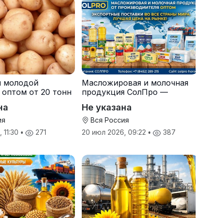
я молодой
Масложировая и молочная
 оптом от 20 тонн
продукция СолПро —
одителя
экспортные поставки
на
Не указана
ия
Вся Россия
 11:30
•
271
20 июл 2026, 09:22
•
387