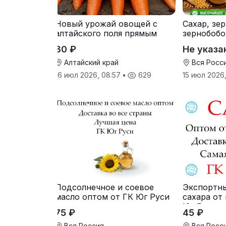
Новый урожай овощей с
Сахар, зе
алтайского поля прямым
зернобобо
оптом
культуры,
30 ₽
Не указа
Алтайский край
Вся Росс
16 июл 2026, 08:57
•
629
15 июл 2026,
Подсолнечное и соевое
Экспортн
масло оптом от ГК Юг Руси
сахара от
Юг Руси
75 ₽
45 ₽
Вся Россия
Вся Росс