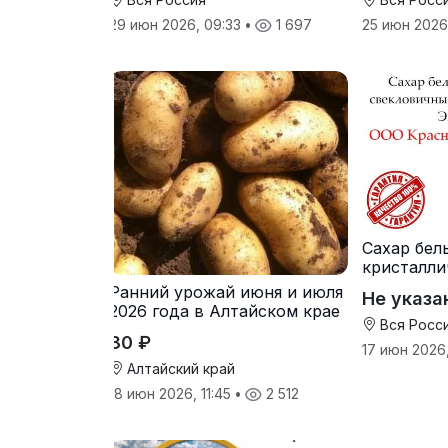
29 июн 2026, 09:33
•
1 697
25 июн 2026
Сахар бел
кристалли
свеклович
Ранний урожай июня и июля
Не указа
производ
2026 года в Алтайском крае
Вся Росс
30 ₽
17 июн 2026
Алтайский край
18 июн 2026, 11:45
•
2 512