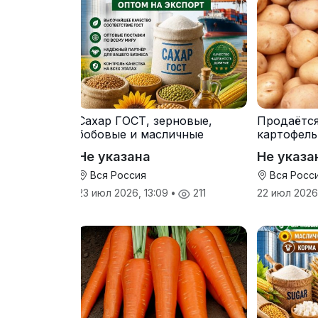
Сахар ГОСТ, зерновые,
Продаётс
бобовые и масличные
картофель
культуры оптом
от произв
Не указана
Не указа
Вся Россия
Вся Росс
23 июл 2026, 13:09
•
211
22 июл 2026,