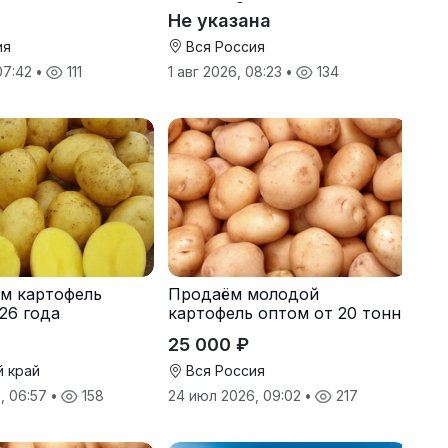
одителя
завода. Экспорт
Не указана
ия
Вся Россия
 07:42
•
111
1 авг 2026, 08:23
•
134
м картофель
Продаём молодой
26 года
картофель оптом от 20 тонн
от производителя
25 000 ₽
й край
Вся Россия
, 06:57
•
158
24 июл 2026, 09:02
•
217