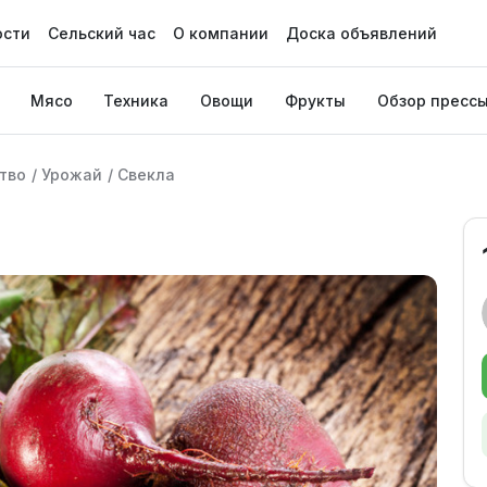
ости
Сельский час
О компании
Доска объявлений
Мясо
Техника
Овощи
Фрукты
Обзор пресс
тво
/
Урожай
/
Свекла