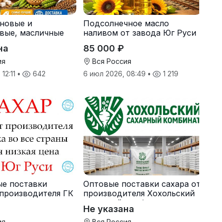
рновые и
Подсолнечное масло
вые, масличные
наливом от завода Юг Руси
 корма
на
85 000 ₽
ия
Вся Россия
 12:11
•
642
6 июл 2026, 08:49
•
1 219
ые поставки
Оптовые поставки сахара от
 производителя ГК
производителя Хохольский
сахарный комбинат
Не указана
ия
Вся Россия