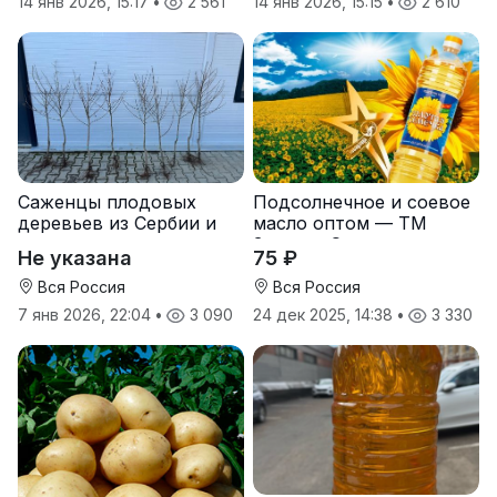
14 янв 2026, 15:17
•
2 561
14 янв 2026, 15:15
•
2 610
Саженцы плодовых
Подсолнечное и соевое
деревьев из Сербии и
масло оптом — ТМ
услуги прививки
Золотая Семечка
Не указана
75 ₽
Вся Россия
Вся Россия
7 янв 2026, 22:04
•
3 090
24 дек 2025, 14:38
•
3 330