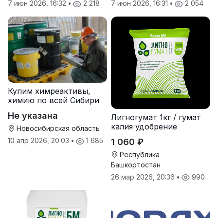
7 июн 2026, 16:32
•
2 218
7 июн 2026, 16:31
•
2 054
Купим химреактивы,
химию по всей Сибири
Не указана
Лигногумат 1кг / гумат
калия удобрение
Новосибирская область
10 апр 2026, 20:03
•
1 685
1 060 ₽
Республика
Башкортостан
26 мар 2026, 20:36
•
990