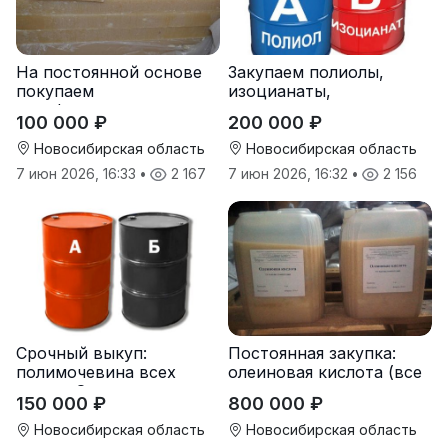
На постоянной основе
Закупаем полиолы,
покупаем
изоцианаты,
парафиносодержащие
компоненты для
100 000 ₽
200 000 ₽
продукты
пенополиуретана (ППУ)
Новосибирская область
Новосибирская область
7 июн 2026, 16:33
•
2 167
7 июн 2026, 16:32
•
2 156
Срочный выкуп:
Постоянная закупка:
полимочевина всех
олеиновая кислота (все
типов, Эластоплан,
виды, склады,
150 000 ₽
800 000 ₽
Экстраплан
просрочка)
Новосибирская область
Новосибирская область