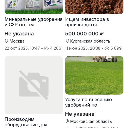
Минеральные удобрения
Ищем инвестора в
и СЗР оптом
производство
природных
Не указана
500 000 000 ₽
почвоулучшителей
Москва
Курганская область
22 окт 2025, 10:47
•
4 266
11 июн 2025, 20:38
•
5 099
Услуги по внесению
удобрений по
переувлажненному
Не указана
грунту, услуги по
Производим
опрыскиванию полей,
Московская область
оборудование для
услуги пневмо