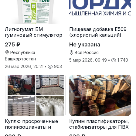
Лигногумат БМ
Пищевая добавка Е509
гуминовый стимулятор
(хлористый кальций)
роста (гумат калия с
CaCl2
275 ₽
Не указана
фульвовыми кислотами)
Республика
Вся Россия
Башкортостан
5 мар 2026, 09:49
•
1 740
26 мар 2026, 20:21
•
903
Куплю просроченные
Купим пластификаторы,
полиизоцианаты и
стабилизаторы для ПВХ
полиолы