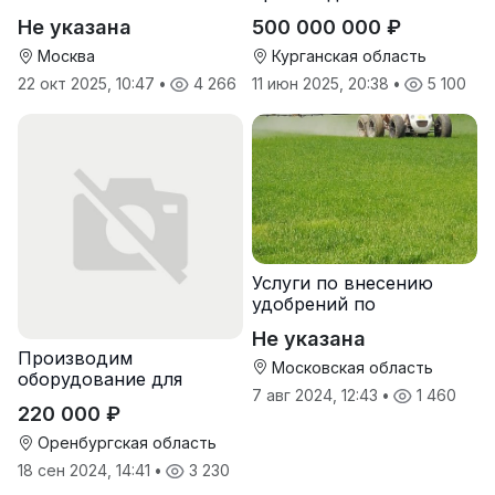
природных
Не указана
500 000 000 ₽
почвоулучшителей
Москва
Курганская область
22 окт 2025, 10:47
•
4 266
11 июн 2025, 20:38
•
5 100
Услуги по внесению
удобрений по
переувлажненному
Не указана
грунту, услуги по
Производим
опрыскиванию полей,
Московская область
оборудование для
услуги пневмо
7 авг 2024, 12:43
•
1 460
гранулирования корма
220 000 ₽
Оренбургская область
18 сен 2024, 14:41
•
3 230