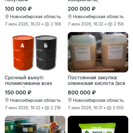
парафиносодержащие
компоненты для
100 000 ₽
200 000 ₽
продукты
пенополиуретана (ППУ)
Новосибирская область
Новосибирская область
7 июн 2026, 16:33
•
2 168
7 июн 2026, 16:32
•
2 156
Срочный выкуп:
Постоянная закупка:
полимочевина всех
олеиновая кислота (все
типов, Эластоплан,
виды, склады,
150 000 ₽
800 000 ₽
Экстраплан
просрочка)
Новосибирская область
Новосибирская область
7 июн 2026, 16:32
•
2 218
7 июн 2026, 16:31
•
2 055