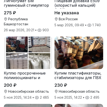
Лигногумат БМ
Пищевая добавка Е509
гуминовый стимулятор
(хлористый кальций)
роста (гумат калия с
CaCl2
275 ₽
Не указана
фульвовыми кислотами)
Республика
Вся Россия
Башкортостан
5 мар 2026, 09:49
•
1 740
26 мар 2026, 20:21
•
903
Куплю просроченные
Купим пластификаторы,
полиизоцианаты и
стабилизаторы для ПВХ
полиолы
200 ₽
230 ₽
Новосибирская область
Новосибирская область
5 ноя 2025, 14:24
•
2 485
5 ноя 2025, 14:22
•
2 495