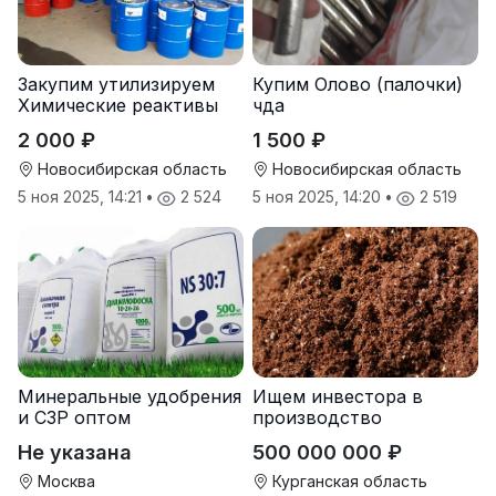
Закупим утилизируем
Купим Олово (палочки)
Химические реактивы
чда
2 000 ₽
1 500 ₽
Новосибирская область
Новосибирская область
5 ноя 2025, 14:21
•
2 524
5 ноя 2025, 14:20
•
2 519
Минеральные удобрения
Ищем инвестора в
и СЗР оптом
производство
природных
Не указана
500 000 000 ₽
почвоулучшителей
Москва
Курганская область