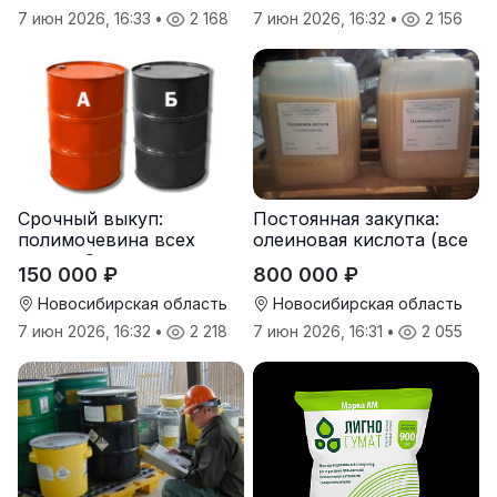
7 июн 2026, 16:33
•
2 168
7 июн 2026, 16:32
•
2 156
Срочный выкуп:
Постоянная закупка:
полимочевина всех
олеиновая кислота (все
типов, Эластоплан,
виды, склады,
150 000 ₽
800 000 ₽
Экстраплан
просрочка)
Новосибирская область
Новосибирская область
7 июн 2026, 16:32
•
2 218
7 июн 2026, 16:31
•
2 055