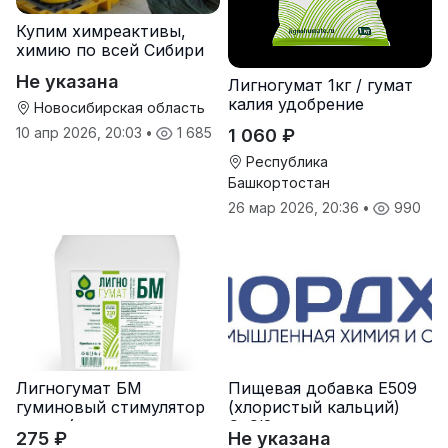
Купим химреактивы,
химию по всей Сибири
Не указана
Лигногумат 1кг / гумат
калия удобрение
Новосибирская область
10 апр 2026, 20:03
•
1 685
1 060 ₽
Республика
Башкортостан
26 мар 2026, 20:36
•
990
Лигногумат БМ
Пищевая добавка Е509
гуминовый стимулятор
(хлористый кальций)
роста (гумат калия с
CaCl2
275 ₽
Не указана
фульвовыми кислотами)