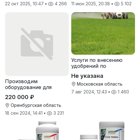
22 окт 2025, 10:47
•
4 266
11 июн 2025, 20:38
•
5 102
Услуги по внесению
удобрений по
переувлажненному
Не указана
грунту, услуги по
Производим
опрыскиванию полей,
Московская область
оборудование для
услуги пневмо
7 авг 2024, 12:43
•
1 460
гранулирования корма
220 000 ₽
Оренбургская область
18 сен 2024, 14:41
•
3 231