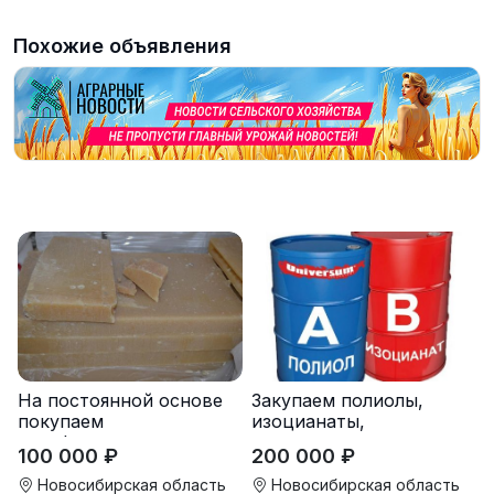
Похожие объявления
На постоянной основе
Закупаем полиолы,
покупаем
изоцианаты,
парафиносодержащие
компоненты для
100 000 ₽
200 000 ₽
продукты
пенополиуретана (ППУ)
Новосибирская область
Новосибирская область