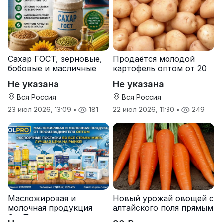
Сахар ГОСТ, зерновые,
Продаётся молодой
бобовые и масличные
картофель оптом от 20
культуры оптом
тонн от производителя
Не указана
Не указана
Вся Россия
Вся Россия
23 июл 2026, 13:09
•
181
22 июл 2026, 11:30
•
249
Масложировая и
Новый урожай овощей с
молочная продукция
алтайского поля прямым
СолПро — экспортные
оптом