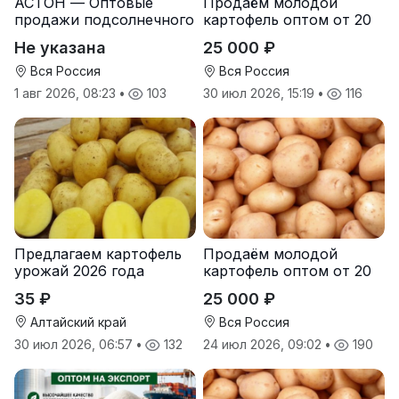
АСТОН — Оптовые
Продаём молодой
продажи подсолнечного
картофель оптом от 20
масла от завода.
тонн от производителя
Не указана
25 000 ₽
Экспорт
Вся Россия
Вся Россия
1 авг 2026, 08:23
•
103
30 июл 2026, 15:19
•
116
Предлагаем картофель
Продаём молодой
урожай 2026 года
картофель оптом от 20
тонн от производителя
35 ₽
25 000 ₽
Алтайский край
Вся Россия
30 июл 2026, 06:57
•
132
24 июл 2026, 09:02
•
190