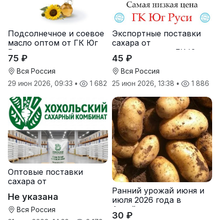
Подсолнечное и соевое
Экспортные поставки
масло оптом от ГК Юг
сахара от
Руси
производителя ГК Юг
75 ₽
45 ₽
Руси
Вся Россия
Вся Россия
29 июн 2026, 09:33
•
1 682
25 июн 2026, 13:38
•
1 886
Оптовые поставки
сахара от
Ранний урожай июня и
производителя
Не указана
июля 2026 года в
Хохольский сахарный
Алтайском крае
комбинат
Вся Россия
30 ₽