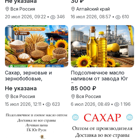
Не указана
30 ₽
поставки
Вся Россия
Алтайский край
20 июл 2026, 09:22
•
346
16 июл 2026, 08:57
•
610
Сахар, зерновые и
Подсолнечное масло
зернобобовые,
наливом от завода Юг
масличные культуры,
Руси
Не указана
85 000 ₽
корма
Вся Россия
Вся Россия
15 июл 2026, 12:11
•
623
6 июл 2026, 08:49
•
1 196