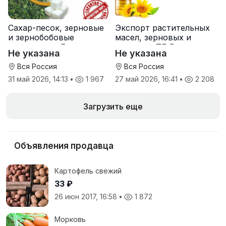
Сахар-песок, зерновые
Экспорт растительных
и зернобобовые
масел, зерновых и
культуры от Елань-
шрота от ТД Русагро
Не указана
Не указана
Коленовский СЗ
Вся Россия
Вся Россия
31 май 2026, 14:13
•
1 967
27 май 2026, 16:41
•
2 208
Загрузить еще
Объявления продавца
Картофель свежий
33 ₽
26 июн 2017, 16:58
•
1 872
Морковь