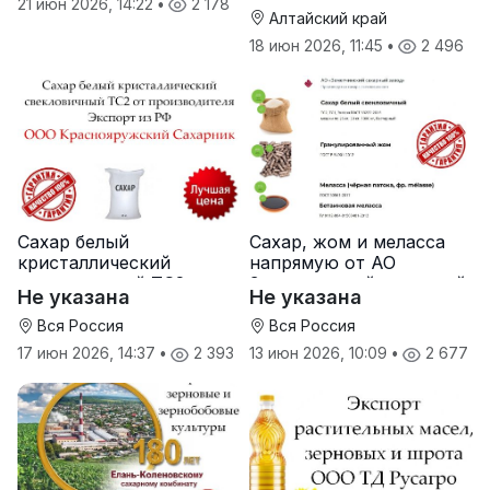
21 июн 2026, 14:22
•
2 178
Алтайский край
18 июн 2026, 11:45
•
2 496
Сахар белый
Сахар, жом и меласса
кристаллический
напрямую от АО
свекловичный ТС2 от
Земетчинский сахарный
Не указана
Не указана
производителя
завод
Вся Россия
Вся Россия
17 июн 2026, 14:37
•
2 393
13 июн 2026, 10:09
•
2 677