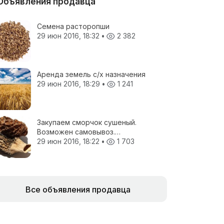
Объявления продавца
Семена расторопши
29 июн 2016, 18:32
•
2 382
Аренда земель с/х назначения
29 июн 2016, 18:29
•
1 241
Закупаем сморчок сушеный.
Возможен самовывоз.
Предложения отправлять на
29 июн 2016, 18:22
•
1 703
электронную почту.
Все объявления продавца