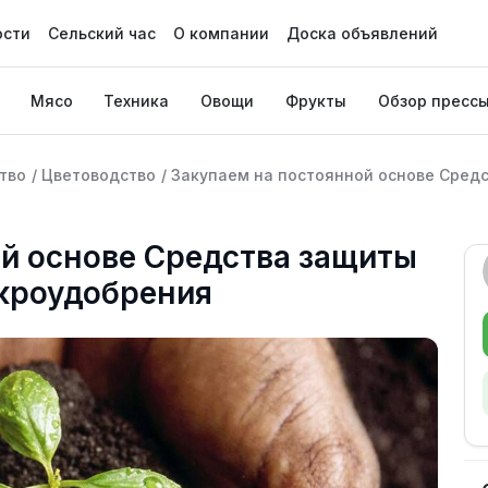
ости
Сельский час
О компании
Доска объявлений
Мясо
Техника
Овощи
Фрукты
Обзор пресс
тво
/
Цветоводство
/
Закупаем на постоянной основе Сред
ой основе Средства защиты
кроудобрения