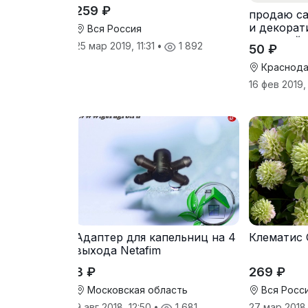
259 ₽
продаю с
и декорат
Вся Россия
растений 
25 мар 2019, 11:31
•
1 892
50 ₽
Краснода
16 фев 2019,
Адаптер для капельниц на 4
Клематис 
выхода Netafim
8 ₽
269 ₽
Московская область
Вся Росс
9 авг 2018, 12:50
•
1 681
27 мар 2018,