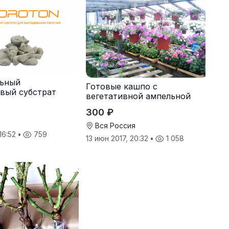
льный
Готовые кашпо с
вый субстрат
вегетативной ампельной
петунии
300 ₽
Вся Россия
 16:52
•
759
13 июн 2017, 20:32
•
1 058