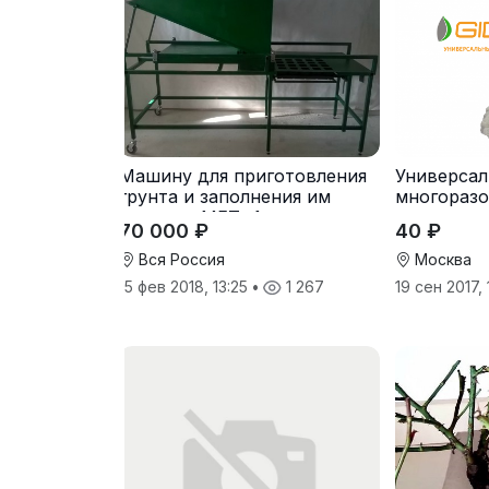
Машину для приготовления
Универса
грунта и заполнения им
многоразо
горшков МГТ -1
70 000 ₽
40 ₽
Вся Россия
Москва
15 фев 2018, 13:25
•
1 267
19 сен 2017,