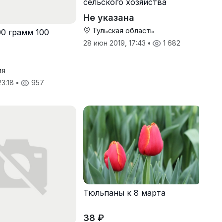
сельского хозяйства
Не указана
Тульская область
00 грамм 100
28 июн 2019, 17:43
•
1 682
ия
23:18
•
957
Тюльпаны к 8 марта
38 ₽