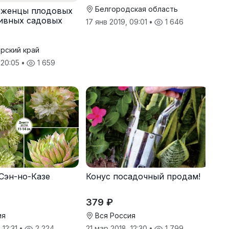
Белгородская область
аженцы плодовых
ивных садовых
17 янв 2019, 09:01
•
1 646
и деревьев
рский край
 20:05
•
1 659
Сэн-но-Казе
Конус посадочный продам!
379 ₽
ия
Вся Россия
 12:31
•
2 224
21 мар 2018, 12:30
•
1 799