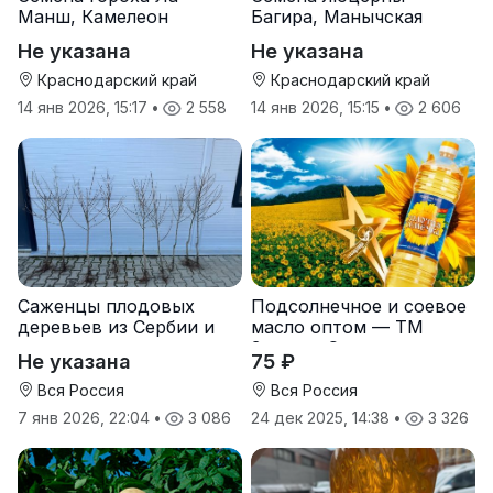
Манш, Камелеон
Багира, Манычская
Не указана
Не указана
Краснодарский край
Краснодарский край
14 янв 2026, 15:17
•
2 558
14 янв 2026, 15:15
•
2 606
Саженцы плодовых
Подсолнечное и соевое
деревьев из Сербии и
масло оптом — ТМ
услуги прививки
Золотая Семечка
Не указана
75 ₽
Вся Россия
Вся Россия
7 янв 2026, 22:04
•
3 086
24 дек 2025, 14:38
•
3 326