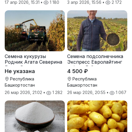
17 апр 2026, 15:31
•
1 180
3 апр 2026, 15:56
•
2 172
Семена кукурузы
Семена подсолнечника
Родник Агата Северина
Экспресс Евролайтинг
Берта Вилора
гибрид F-G+
Не указана
4 500 ₽
Прохладненский Дарина
Росс Машук Катерина
Республика
Республика
Башкортостан
Башкортостан
26 мар 2026, 21:02
•
1 282
26 мар 2026, 20:55
•
1 067