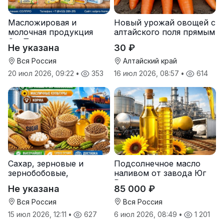
Масложировая и
Новый урожай овощей с
молочная продукция
алтайского поля прямым
СолПро — экспортные
оптом
Не указана
30 ₽
поставки
Вся Россия
Алтайский край
20 июл 2026, 09:22
•
353
16 июл 2026, 08:57
•
614
Сахар, зерновые и
Подсолнечное масло
зернобобовые,
наливом от завода Юг
масличные культуры,
Руси
Не указана
85 000 ₽
корма
Вся Россия
Вся Россия
15 июл 2026, 12:11
•
627
6 июл 2026, 08:49
•
1 201