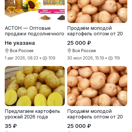
АСТОН — Оптовые
Продаём молодой
продажи подсолнечного
картофель оптом от 20
масла от завода.
тонн от производителя
Не указана
25 000 ₽
Экспорт
Вся Россия
Вся Россия
1 авг 2026, 08:23
•
109
30 июл 2026, 15:19
•
119
Предлагаем картофель
Продаём молодой
урожай 2026 года
картофель оптом от 20
тонн от производителя
35 ₽
25 000 ₽