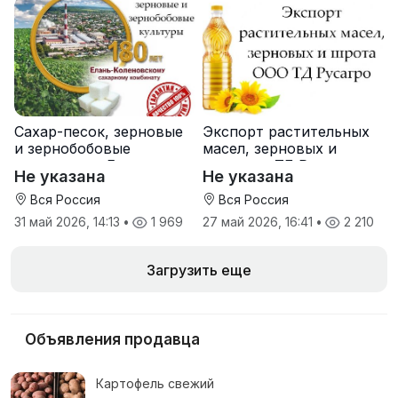
Сахар-песок, зерновые
Экспорт растительных
и зернобобовые
масел, зерновых и
культуры от Елань-
шрота от ТД Русагро
Не указана
Не указана
Коленовский СЗ
Вся Россия
Вся Россия
31 май 2026, 14:13
•
1 969
27 май 2026, 16:41
•
2 210
Загрузить еще
Объявления продавца
Картофель свежий