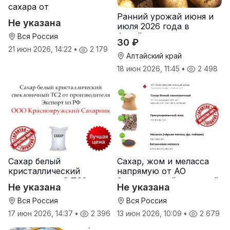
сахара от
Ранний урожай июня и
производителя
Не указана
июля 2026 года в
Хохольский сахарный
Алтайском крае
комбинат
Вся Россия
30 ₽
21 июн 2026, 14:22
•
2 179
Алтайский край
18 июн 2026, 11:45
•
2 498
Сахар белый
Сахар, жом и меласса
кристаллический
напрямую от АО
свекловичный ТС2 от
Земетчинский сахарный
Не указана
Не указана
производителя
завод
Вся Россия
Вся Россия
17 июн 2026, 14:37
•
2 396
13 июн 2026, 10:09
•
2 679