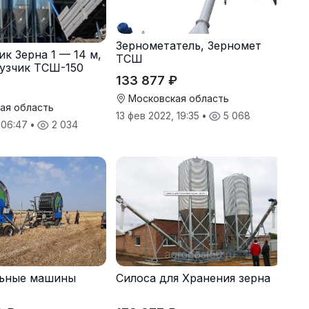
Зернометатель, Зерномет
ик Зерна 1 — 14 м,
ТСШ
узчик ТСШ-150
133 877 ₽
Московская область
ая область
13 фев 2022, 19:35
•
5 068
, 06:47
•
2 034
ьные машины
Силоса для Хранения зерна