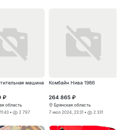
тительная машина
Комбайн Нива 1986
0 ₽
264 865 ₽
ая область
Брянская область
 11:43
•
2 797
7 июл 2024, 23:31
•
2 331