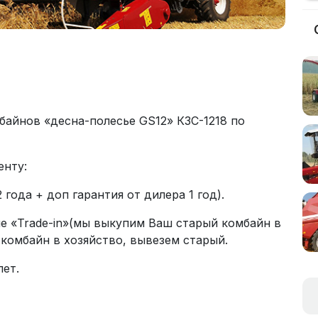
айнов «десна-полесье GS12» КЗС-1218 по
енту:
 года + доп гарантия от дилера 1 год).
 «Trade-in»(мы выкупим Ваш старый комбайн в
комбайн в хозяйство, вывезем старый.
ет.