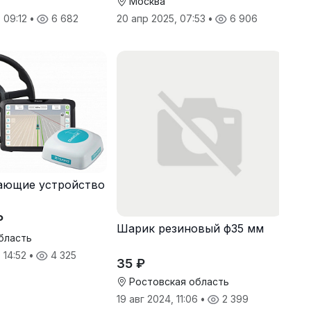
Москва
, 09:12
•
6 682
20 апр 2025, 07:53
•
6 906
ающие устройство
₽
Шарик резиновый ф35 мм
бласть
 14:52
•
4 325
35 ₽
Ростовская область
19 авг 2024, 11:06
•
2 399