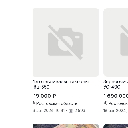
Изготавливаем циклоны
Зерноочис
ббц-550
УС-40С
119 000 ₽
1 690 00
Ростовская область
Ростовск
19 авг 2024, 10:41
•
2 593
18 авг 2024,