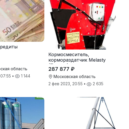
кредиты
Кормосмеситель,
кормораздатчик Melasty
(Турция)
287 877 ₽
ская область
 07:55
•
1 144
Московская область
2 фев 2023, 20:55
•
2 635