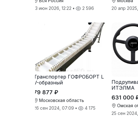
Вся Россия
Москва
13 июн 2026, 12:22
•
2 596
20 апр 2025
Транспортер ГОФРОБОРТ L
Подрулив
V-образный
ИТЭЛМА
79 877 ₽
631 000 
Московская область
Омская о
26 сен 2024, 07:09
•
4 175
25 сен 2024,