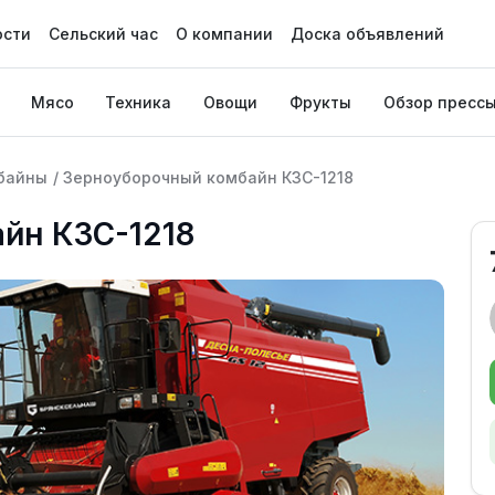
ости
Сельский час
О компании
Доска объявлений
Мясо
Техника
Овощи
Фрукты
Обзор пресс
байны
/
Зерноуборочный комбайн КЗС-1218
йн КЗС-1218