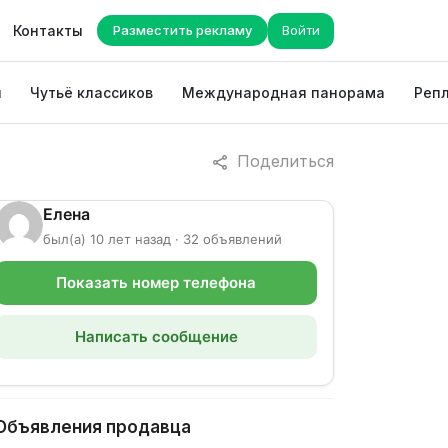
Контакты
Разместить рекламу
Войти
ы
Чутьё классиков
Международная панорама
Репл
Поделиться
Елена
был(а) 10 лет назад · 32 объявлений
Показать номер телефона
Написать сообщение
Объявления продавца