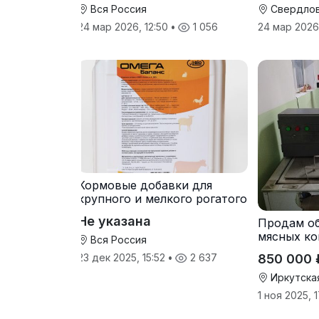
Вся Россия
Свердлов
24 мар 2026, 12:50
•
1 056
24 мар 2026
Кормовые добавки для
крупного и мелкого рогатого
скота
Не указана
Продам о
мясных ко
Вся Россия
850 000 
23 дек 2025, 15:52
•
2 637
Иркутска
1 ноя 2025, 