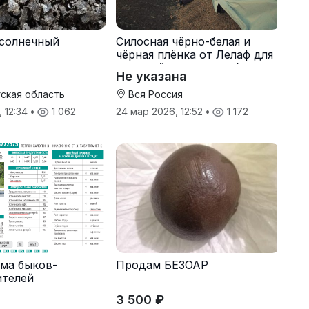
солнечный
Силосная чёрно-белая и
чёрная плёнка от Лелаф для
траншей и ям силоса/сенажа
Не указана
ская область
Вся Россия
, 12:34
•
1 062
24 мар 2026, 12:52
•
1 172
ма быков-
Продам БЕЗОАР
ителей
3 500 ₽