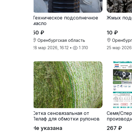
Техническое подсолнечное
Жмых под
масло
50 ₽
10 ₽
Оренбургская область
Оренбург
28 мар 2026, 16:12
•
1 310
25 мар 2026
Сетка сеновязальная от
Семя/Спер
Лелаф для обмотки рулонов
производ
сена и соломы
Не указана
267 ₽