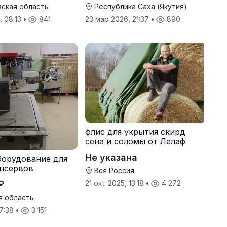
ская область
Республика Саха (Якутия)
, 08:13
•
841
23 мар 2026, 21:37
•
890
флис для укрытия скирд
сена и соломы от Лелаф
Не указана
борудование для
нсервов
Вся Россия
₽
21 окт 2025, 13:18
•
4 272
я область
17:38
•
3 151