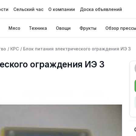
ости
Сельский час
О компании
Доска объявлений
Мясо
Техника
Овощи
Фрукты
Обзор пресс
тво
/
КРС
/
Блок питания электрического ограждения ИЭ 3
еского ограждения ИЭ 3