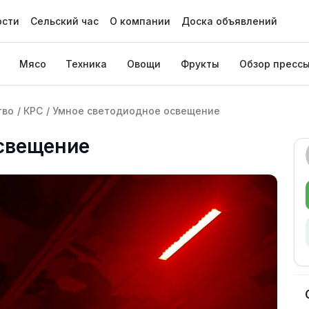
ости
Сельский час
О компании
Доска объявлений
Мясо
Техника
Овощи
Фрукты
Обзор пресс
тво
/
КРС
/
Умное светодиодное освещение
свещение