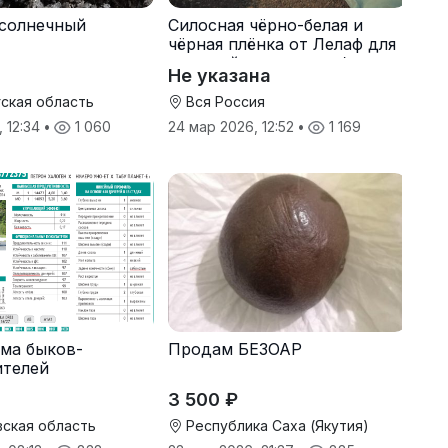
солнечный
Силосная чёрно-белая и
чёрная плёнка от Лелаф для
траншей и ям силоса/сенажа
Не указана
ская область
Вся Россия
, 12:34
•
1 060
24 мар 2026, 12:52
•
1 169
ма быков-
Продам БЕЗОАР
ителей
3 500 ₽
ская область
Республика Саха (Якутия)