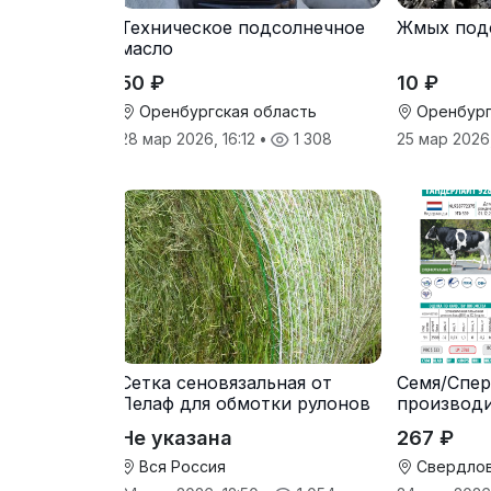
Техническое подсолнечное
Жмых под
масло
50 ₽
10 ₽
Оренбургская область
Оренбург
28 мар 2026, 16:12
•
1 308
25 мар 2026
Сетка сеновязальная от
Семя/Спер
Лелаф для обмотки рулонов
производ
сена и соломы
Не указана
267 ₽
Вся Россия
Свердлов