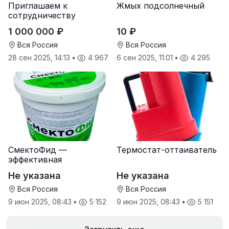
Приглашаем к
Жмых подсолнечный
сотрудничеству
дилеров в регионах
1 000 000 ₽
10 ₽
Вся Россия
Вся Россия
28 сен 2025, 14:13
•
4 967
6 сен 2025, 11:01
•
4 295
СмектоФид —
Термостат-оттаиватель
эффективная
минеральная
Не указана
Не указана
антидиарейная
кормовая добавка для
Вся Россия
Вся Россия
телят
9 июн 2025, 08:43
•
5 152
9 июн 2025, 08:43
•
5 151