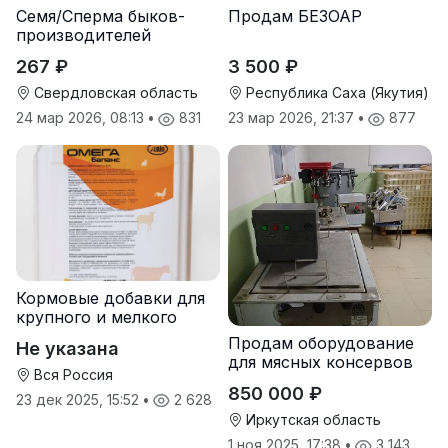
Семя/Сперма быков-
Продам БЕЗОАР
производителей
267 ₽
3 500 ₽
Свердловская область
Республика Саха (Якутия)
24 мар 2026, 08:13
•
831
23 мар 2026, 21:37
•
877
Кормовые добавки для
крупного и мелкого
рогатого скота
Продам оборудование
Не указана
для мясных консервов
Вся Россия
850 000 ₽
23 дек 2025, 15:52
•
2 628
Иркутская область
1 ноя 2025, 17:38
•
3 143