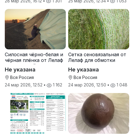
28 мар 2026, 16:12
•
1 301
25 мар 2026, 12:34
•
1 053
Силосная чёрно-белая и
Сетка сеновязальная от
чёрная плёнка от Лелаф
Лелаф для обмотки
для траншей и ям
рулонов сена и соломы
Не указана
Не указана
силоса/сенажа
Вся Россия
Вся Россия
24 мар 2026, 12:52
•
1 162
24 мар 2026, 12:50
•
1 048