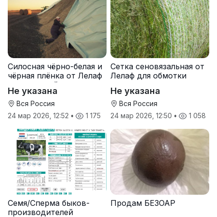
Силосная чёрно-белая и
Сетка сеновязальная от
чёрная плёнка от Лелаф
Лелаф для обмотки
для траншей и ям
рулонов сена и соломы
Не указана
Не указана
силоса/сенажа
Вся Россия
Вся Россия
24 мар 2026, 12:52
•
1 175
24 мар 2026, 12:50
•
1 058
Семя/Сперма быков-
Продам БЕЗОАР
производителей