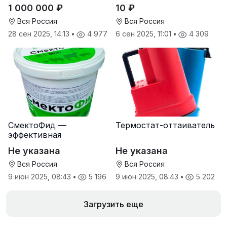
дилеров в регионах
1 000 000 ₽
10 ₽
Вся Россия
Вся Россия
28 сен 2025, 14:13
•
4 977
6 сен 2025, 11:01
•
4 309
СмектоФид —
Термостат-оттаиватель
эффективная
минеральная
Не указана
Не указана
антидиарейная
кормовая добавка для
Вся Россия
Вся Россия
телят
9 июн 2025, 08:43
•
5 196
9 июн 2025, 08:43
•
5 202
Загрузить еще