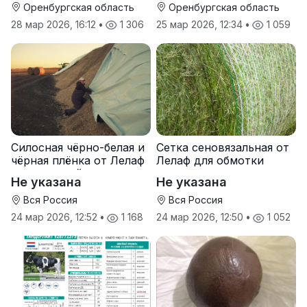
Оренбургская область
Оренбургская область
28 мар 2026, 16:12
•
1 306
25 мар 2026, 12:34
•
1 059
Силосная чёрно-белая и
Сетка сеновязальная от
чёрная плёнка от Лелаф
Лелаф для обмотки
для траншей и ям
рулонов сена и соломы
Не указана
Не указана
силоса/сенажа
Вся Россия
Вся Россия
24 мар 2026, 12:52
•
1 168
24 мар 2026, 12:50
•
1 052