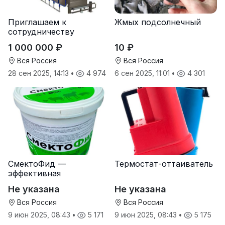
Приглашаем к
Жмых подсолнечный
сотрудничеству
дилеров в регионах
1 000 000 ₽
10 ₽
Вся Россия
Вся Россия
28 сен 2025, 14:13
•
4 974
6 сен 2025, 11:01
•
4 301
СмектоФид —
Термостат-оттаиватель
эффективная
минеральная
Не указана
Не указана
антидиарейная
кормовая добавка для
Вся Россия
Вся Россия
телят
9 июн 2025, 08:43
•
5 171
9 июн 2025, 08:43
•
5 175