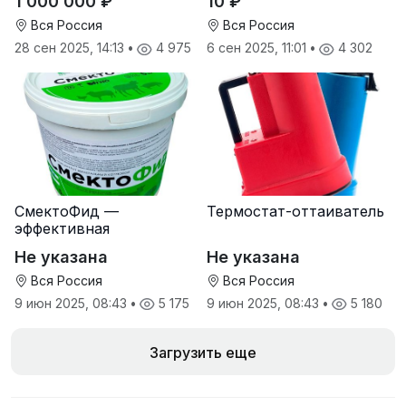
1 000 000 ₽
10 ₽
Вся Россия
Вся Россия
28 сен 2025, 14:13
•
4 975
6 сен 2025, 11:01
•
4 302
СмектоФид —
Термостат-оттаиватель
эффективная
минеральная
Не указана
Не указана
антидиарейная
кормовая добавка для
Вся Россия
Вся Россия
телят
9 июн 2025, 08:43
•
5 175
9 июн 2025, 08:43
•
5 180
Загрузить еще