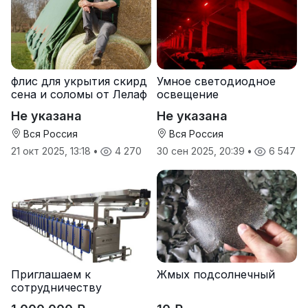
флис для укрытия скирд
Умное светодиодное
сена и соломы от Лелаф
освещение
Не указана
Не указана
Вся Россия
Вся Россия
21 окт 2025, 13:18
•
4 270
30 сен 2025, 20:39
•
6 547
Приглашаем к
Жмых подсолнечный
сотрудничеству
дилеров в регионах