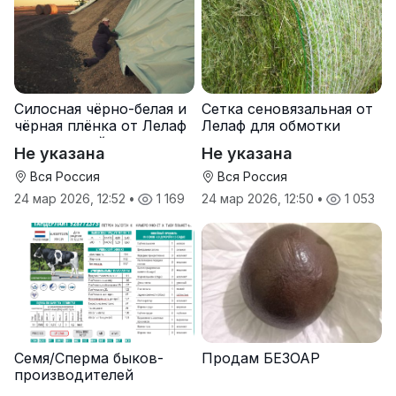
Силосная чёрно-белая и
Сетка сеновязальная от
чёрная плёнка от Лелаф
Лелаф для обмотки
для траншей и ям
рулонов сена и соломы
Не указана
Не указана
силоса/сенажа
Вся Россия
Вся Россия
24 мар 2026, 12:52
•
1 169
24 мар 2026, 12:50
•
1 053
Семя/Сперма быков-
Продам БЕЗОАР
производителей