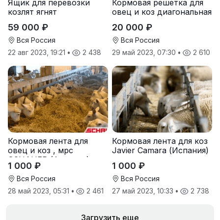
Ящик для перевозки
Кормовая решетка для
козлят ягнят
овец и коз диагональная
59 000 ₽
20 000 ₽
Вся Россия
Вся Россия
22 авг 2023, 19:21
•
2 438
29 май 2023, 07:30
•
2 610
Кормовая лента для
Кормовая лента для коз
овец и коз , мрс
Javier Camara (Испания)
SCHAUER (Австрия)
1 000 ₽
1 000 ₽
Вся Россия
Вся Россия
28 май 2023, 05:31
•
2 461
27 май 2023, 10:33
•
2 738
Загрузить еще