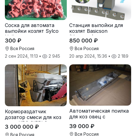
Соска для автомата
Станция выпойки для
выпойки козлят Sylco
козлят Basicson
Hellas
(Испания)
300 ₽
850 000 ₽
Вся Россия
Вся Россия
2 сен 2024, 11:13
•
2 945
20 апр 2024, 15:36
•
2 189
Автоматическая поилка
Кормораздатчик
для коз овец с
дозатор смеси для коз
подогревом
овец КРС SIEPLO
39 000 ₽
3 000 000 ₽
Вся Россия
Вся Россия