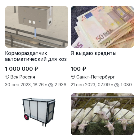
Кормораздатчик
Я выдаю кредиты
автоматический для коз
JAVIER CAMARA
1 000 000 ₽
100 ₽
(Испания)
Вся Россия
Санкт-Петербург
30 сен 2023, 18:26
•
2 936
21 сен 2023, 07:09
•
1 080