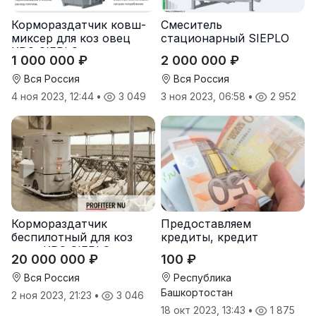
Кормораздатчик ковш-
Смеситель
миксер для коз овец
стационарный SIEPLO
КРС SIEPLO
1 000 000 ₽
2 000 000 ₽
Вся Россия
Вся Россия
4 ноя 2023, 12:44
•
3 049
3 ноя 2023, 06:58
•
2 952
Кормораздатчик
Предоставляем
беспилотный для коз
кредиты, кредит
овец КРС SIEPLO
20 000 000 ₽
100 ₽
Вся Россия
Республика
Башкортостан
2 ноя 2023, 21:23
•
3 046
18 окт 2023, 13:43
•
1 875