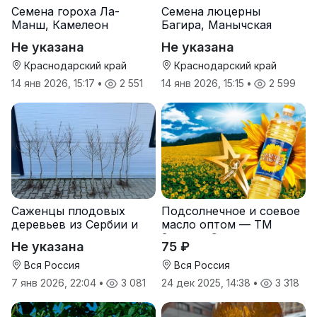
Семена гороха Ла-
Семена люцерны
Манш, Камелеон
Багира, Манычская
Не указана
Не указана
Краснодарский край
Краснодарский край
14 янв 2026, 15:17
•
2 551
14 янв 2026, 15:15
•
2 599
Саженцы плодовых
Подсолнечное и соевое
деревьев из Сербии и
масло оптом — ТМ
услуги прививки
Золотая Семечка
Не указана
75 ₽
Вся Россия
Вся Россия
7 янв 2026, 22:04
•
3 081
24 дек 2025, 14:38
•
3 318