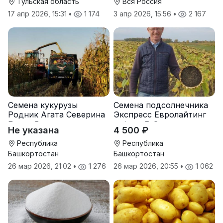
Тульская область
Вся Россия
17 апр 2026, 15:31
•
1 174
3 апр 2026, 15:56
•
2 167
Семена кукурузы
Семена подсолнечника
Родник Агата Северина
Экспресс Евролайтинг
Берта Вилора
гибрид F-G+
Не указана
4 500 ₽
Прохладненский Дарина
Росс Машук Катерина
Республика
Республика
Башкортостан
Башкортостан
26 мар 2026, 21:02
•
1 276
26 мар 2026, 20:55
•
1 062