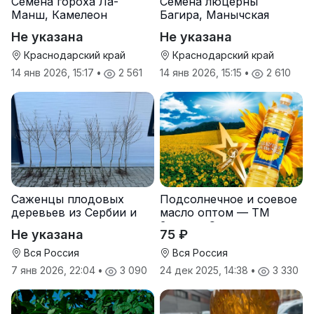
Семена гороха Ла-
Семена люцерны
Манш, Камелеон
Багира, Манычская
Не указана
Не указана
Краснодарский край
Краснодарский край
14 янв 2026, 15:17
•
2 561
14 янв 2026, 15:15
•
2 610
Саженцы плодовых
Подсолнечное и соевое
деревьев из Сербии и
масло оптом — ТМ
услуги прививки
Золотая Семечка
Не указана
75 ₽
Вся Россия
Вся Россия
7 янв 2026, 22:04
•
3 090
24 дек 2025, 14:38
•
3 330