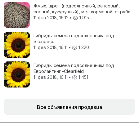
Жмых, шрот (подсолнечный, рапсовый,
соевый, кукурузный), мел кормовой, отруби
пшеничные, жом свекловичный, соя
11 фев 2018, 16:12
•
1 915
полножирная, ЗЦМ, Пеллеты топливные
Гибриды семена подсолнечника под
Экспресс
11 фев 2018, 16:11
•
1 320
Гибриды семена подсолнечника под
Евролайтинг -Сlearfield
11 фев 2018, 16:11
•
1 451
Все объявления продавца