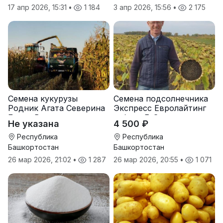
17 апр 2026, 15:31
•
1 184
3 апр 2026, 15:56
•
2 175
Семена кукурузы
Семена подсолнечника
Родник Агата Северина
Экспресс Евролайтинг
Берта Вилора
гибрид F-G+
Не указана
4 500 ₽
Прохладненский Дарина
Росс Машук Катерина
Республика
Республика
Башкортостан
Башкортостан
26 мар 2026, 21:02
•
1 287
26 мар 2026, 20:55
•
1 071