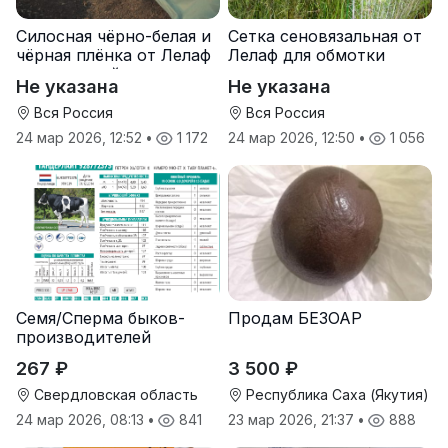
Силосная чёрно-белая и
Сетка сеновязальная от
чёрная плёнка от Лелаф
Лелаф для обмотки
для траншей и ям
рулонов сена и соломы
Не указана
Не указана
силоса/сенажа
Вся Россия
Вся Россия
24 мар 2026, 12:52
•
1 172
24 мар 2026, 12:50
•
1 056
Семя/Сперма быков-
Продам БЕЗОАР
производителей
267 ₽
3 500 ₽
Свердловская область
Республика Саха (Якутия)
24 мар 2026, 08:13
•
841
23 мар 2026, 21:37
•
888