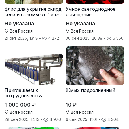
флис для укрытия скирд
Умное светодиодное
сена и соломы от Лелаф
освещение
Не указана
Не указана
Вся Россия
Вся Россия
21 окт 2025, 13:18
•
4 272
30 сен 2025, 20:39
•
6 550
Приглашаем к
Жмых подсолнечный
сотрудничеству
дилеров в регионах
1 000 000 ₽
10 ₽
Вся Россия
Вся Россия
28 сен 2025, 14:13
•
4 976
6 сен 2025, 11:01
•
4 304