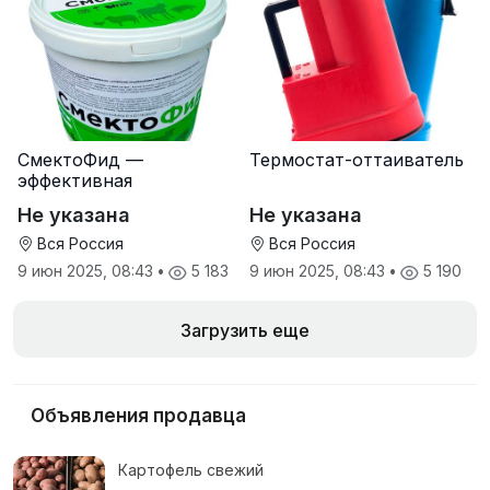
СмектоФид —
Термостат-оттаиватель
эффективная
минеральная
Не указана
Не указана
антидиарейная
кормовая добавка для
Вся Россия
Вся Россия
телят
9 июн 2025, 08:43
•
5 183
9 июн 2025, 08:43
•
5 190
Загрузить еще
Объявления продавца
Картофель свежий