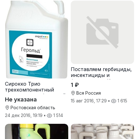
Поставляем гербициды,
инсектициды и
фунгисиды из Китая
Сирокко Трио
1 ₽
трехкомпонентный
Вся Россия
инсектицид в бинарной
Не указана
15 авг 2016, 17:29
•
1 615
упаковке
Ростовская область
24 дек 2016, 19:19
•
1 514