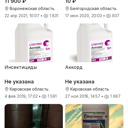
11 900 ₽
10 ₽
производителей
Воронежская область
Белгородская область
22 апр 2021, 10:07
•
1 831
17 июн 2020, 20:03
•
937
Инсектициды
Аккорд
Не указана
Не указана
Кировская область
Кировская область
4 фев 2019, 17:02
•
1 591
27 ноя 2018, 14:57
•
1 687