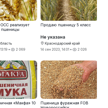
 ОСС реализует
Продаю пшеницу 5 класс
. пшеницы
Не указана
область
Краснодарский край
 13:19
•
2 069
14 сен 2023, 14:01
•
2 026
ичная «Макфа» 10
Пшеница фуражная FOB
Новороссийск