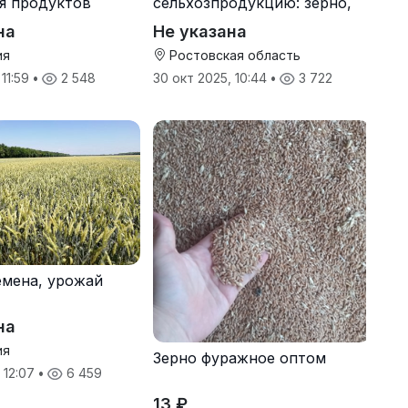
я продуктов
сельхозпродукцию: зерно,
кспорт
пшеницу, подсолнечник
на
Не указана
ия
Ростовская область
 11:59
•
2 548
30 окт 2025, 10:44
•
3 722
мена, урожай
на
ия
Зерно фуражное оптом
 12:07
•
6 459
13 ₽