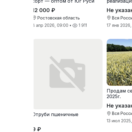
сорт — оптом от Юг Руси
реализаци
питания э
12 000 ₽
Не указа
Ростовская область
Вся Росс
8 апр 2026, 09:00
•
1 911
17 янв 2026,
Продам се
2025г.
Не указа
Вся Росс
Отруби пшеничные
13 июл 2025,
9 ₽