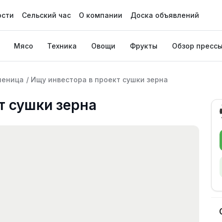
ости
Сельский час
О компании
Доска объявлений
Мясо
Техника
Овощи
Фрукты
Обзор пресс
шеница
/
Ищу инвестора в проект сушки зерна
т сушки зерна