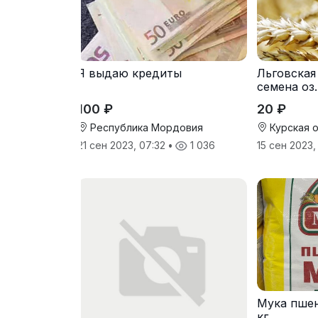
Я выдаю кредиты
Льговская
семена оз
100 ₽
20 ₽
Республика Мордовия
Курская 
21 сен 2023, 07:32
•
1 036
15 сен 2023,
Мука пшен
кг