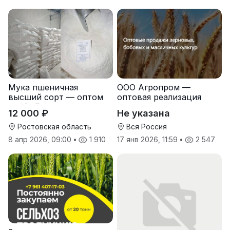
Мука пшеничная
ООО Агропром —
высший сорт — оптом
оптовая реализация
от Юг Руси
продуктов питания
12 000 ₽
Не указана
экспорт
Ростовская область
Вся Россия
8 апр 2026, 09:00
•
1 910
17 янв 2026, 11:59
•
2 547