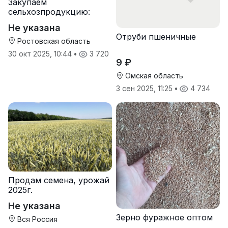
Закупаем
сельхозпродукцию:
зерно, пшеницу,
Не указана
подсолнечник
Отруби пшеничные
Ростовская область
30 окт 2025, 10:44
•
3 720
9 ₽
Омская область
3 сен 2025, 11:25
•
4 734
Продам семена, урожай
2025г.
Не указана
Зерно фуражное оптом
Вся Россия