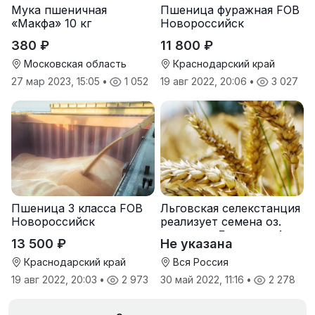
Мука пшеничная
Пшеница фуражная FOB
«Макфа» 10 кг
Новороссийск
380 ₽
11 800 ₽
Московская область
Краснодарский край
27 мар 2023, 15:05
•
1 052
19 авг 2022, 20:06
•
3 027
Пшеница 3 класса FOB
Льговская селекстанция
Новороссийск
реализует семена оз.
пшеницы Льговская4 и
13 500 ₽
Не указана
Льговская8
Краснодарский край
Вся Россия
19 авг 2022, 20:03
•
2 973
30 май 2022, 11:16
•
2 278