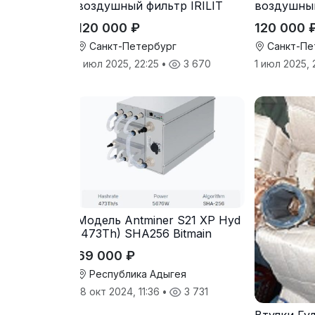
воздушный фильтр IRILIT
воздушный
120 000 ₽
120 000 
Санкт-Петербург
Санкт-Пе
1 июл 2025, 22:25
•
3 670
1 июл 2025,
Модель Antminer S21 XP Hyd
(473Th) SHA256 Bitmain
69 000 ₽
Республика Адыгея
18 окт 2024, 11:36
•
3 731
Втулки Гу