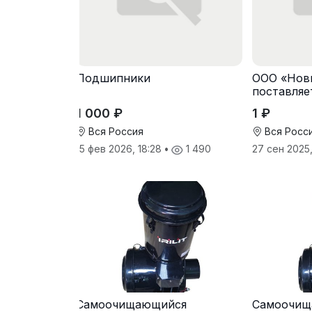
Подшипники
ООО «Нов
поставляе
сельскохо
1 000 ₽
1 ₽
техники
Вся Россия
Вся Росс
15 фев 2026, 18:28
•
1 490
27 сен 2025
Самоочищающийся
Самоочищ