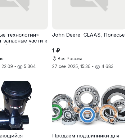
ые технологии»
John Deere, CLAAS, Полесье
т запасные части к
зяйственной
1 ₽
ия
Вся Россия
, 22:09
•
5 364
27 сен 2025, 15:36
•
4 683
ающийся
Продаем подшипники для