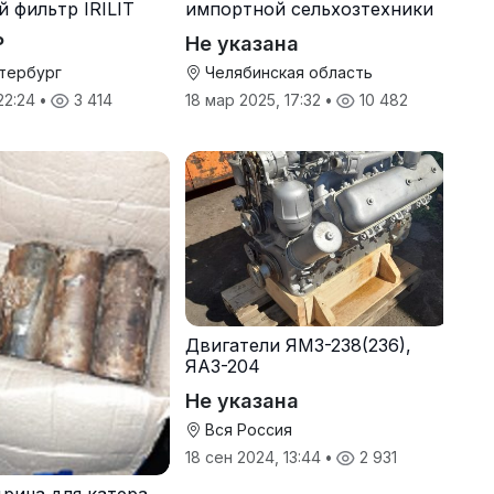
 фильтр IRILIT
импортной сельхозтехники
₽
Не указана
тербург
Челябинская область
 22:24
•
3 414
18 мар 2025, 17:32
•
10 482
Двигатели ЯМЗ-238(236),
ЯАЗ-204
Не указана
Вся Россия
18 сен 2024, 13:44
•
2 931
дрича для катера