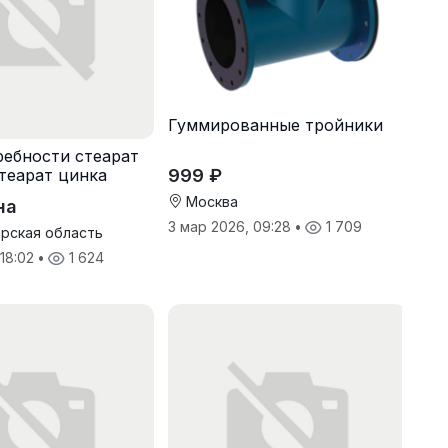
Гуммированные тройники
ебности стеарат
999 ₽
стеарат цинка
Москва
на
3 мар 2026, 09:28
•
1 709
рская область
 18:02
•
1 624