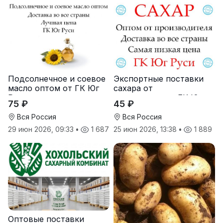
Подсолнечное и соевое
Экспортные поставки
масло оптом от ГК Юг
сахара от
Руси
производителя ГК Юг
75 ₽
45 ₽
Руси
Вся Россия
Вся Россия
29 июн 2026, 09:33
•
1 687
25 июн 2026, 13:38
•
1 889
Оптовые поставки