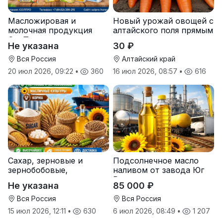
Масложировая и
Новый урожай овощей с
молочная продукция
алтайского поля прямым
СолПро — экспортные
оптом
Не указана
30 ₽
поставки
Вся Россия
Алтайский край
20 июл 2026, 09:22
•
360
16 июл 2026, 08:57
•
616
Сахар, зерновые и
Подсолнечное масло
зернобобовые,
наливом от завода Юг
масличные культуры,
Руси
Не указана
85 000 ₽
корма
Вся Россия
Вся Россия
15 июл 2026, 12:11
•
630
6 июл 2026, 08:49
•
1 207