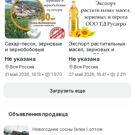
Сахар-песок, зерновые
Экспорт растительных
и зернобобовые
масел, зерновых и
культуры от Елань-
шрота от ТД Русагро
Не указана
Не указана
Коленовский СЗ
Вся Россия
Вся Россия
31 май 2026, 14:13
•
1 970
27 май 2026, 16:41
•
2 211
Загрузить еще
Объявления продавца
Новогодние сосны (елки ) оптом