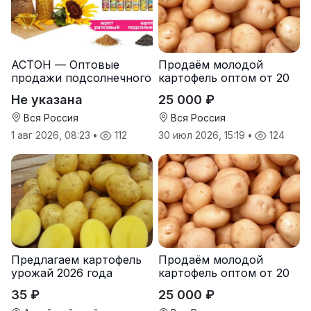
АСТОН — Оптовые
Продаём молодой
продажи подсолнечного
картофель оптом от 20
масла от завода.
тонн от производителя
Не указана
25 000 ₽
Экспорт
Вся Россия
Вся Россия
1 авг 2026, 08:23
•
112
30 июл 2026, 15:19
•
124
Предлагаем картофель
Продаём молодой
урожай 2026 года
картофель оптом от 20
тонн от производителя
35 ₽
25 000 ₽