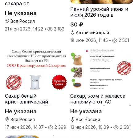
сахара от
Ранний урожай июня и
производителя
Не указана
июля 2026 года в
Хохольский сахарный
Алтайском крае
комбинат
Вся Россия
30 ₽
21 июн 2026, 14:22
•
2 183
Алтайский край
18 июн 2026, 11:45
•
2 501
Сахар белый
Сахар, жом и меласса
кристаллический
напрямую от АО
свекловичный ТС2 от
Земетчинский сахарный
Не указана
Не указана
производителя
завод
Вся Россия
Вся Россия
17 июн 2026, 14:37
•
2 399
13 июн 2026, 10:09
•
2 681