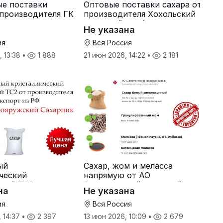
ые поставки
Оптовые поставки сахара от
 производителя ГК
производителя Хохольский
сахарный комбинат
Не указана
ия
Вся Россия
, 13:38
•
1 888
21 июн 2026, 14:22
•
2 181
ый
Сахар, жом и меласса
ческий
напрямую от АО
ный ТС2 от
Земетчинский сахарный
на
Не указана
ителя
завод
ия
Вся Россия
, 14:37
•
2 397
13 июн 2026, 10:09
•
2 679