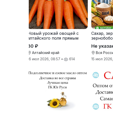
Новый урожай овощей с
Сахар, зе
алтайского поля прямым
зернобобо
оптом
культуры,
30 ₽
Не указа
Алтайский край
Вся Росс
16 июл 2026, 08:57
•
614
15 июл 2026,