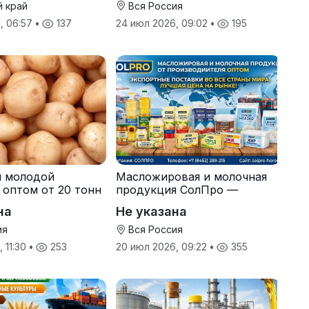
й край
Вся Россия
, 06:57
•
137
24 июл 2026, 09:02
•
195
я молодой
Масложировая и молочная
 оптом от 20 тонн
продукция СолПро —
одителя
экспортные поставки
на
Не указана
ия
Вся Россия
 11:30
•
253
20 июл 2026, 09:22
•
355