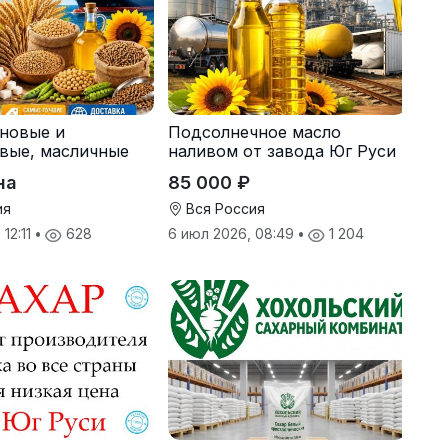
рновые и
Подсолнечное масло
вые, масличные
наливом от завода Юг Руси
 корма
на
85 000 ₽
ия
Вся Россия
 12:11
•
628
6 июл 2026, 08:49
•
1 204