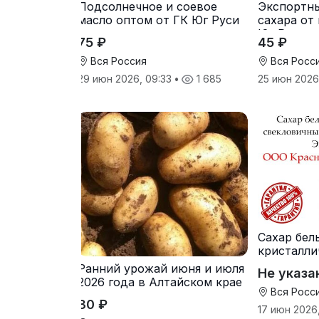
Подсолнечное и соевое
Экспортн
масло оптом от ГК Юг Руси
сахара от
Юг Руси
75 ₽
45 ₽
Вся Россия
Вся Росс
29 июн 2026, 09:33
•
1 685
25 июн 2026
Сахар бел
кристалли
свеклович
Ранний урожай июня и июля
Не указа
производ
2026 года в Алтайском крае
Вся Росс
30 ₽
17 июн 2026