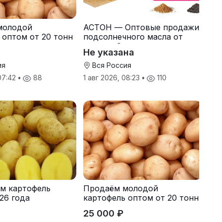
молодой
АСТОН — Оптовые продажи
 оптом от 20 тонн
подсолнечного масла от
одителя
завода. Экспорт
Не указана
ия
Вся Россия
 07:42
•
88
1 авг 2026, 08:23
•
110
м картофель
Продаём молодой
26 года
картофель оптом от 20 тонн
от производителя
25 000 ₽