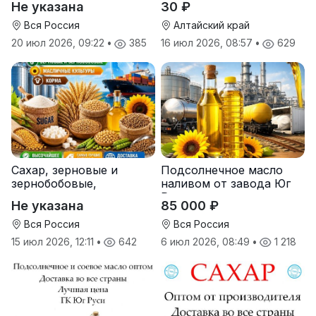
Не указана
30 ₽
поставки
Вся Россия
Алтайский край
20 июл 2026, 09:22
•
385
16 июл 2026, 08:57
•
629
Сахар, зерновые и
Подсолнечное масло
зернобобовые,
наливом от завода Юг
масличные культуры,
Руси
Не указана
85 000 ₽
корма
Вся Россия
Вся Россия
15 июл 2026, 12:11
•
642
6 июл 2026, 08:49
•
1 218