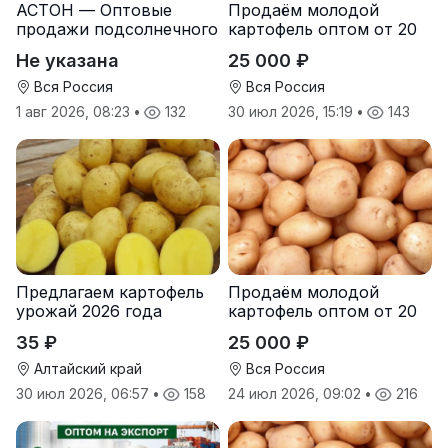
АСТОН — Оптовые
Продаём молодой
продажи подсолнечного
картофель оптом от 20
масла от завода.
тонн от производителя
Не указана
25 000 ₽
Экспорт
Вся Россия
Вся Россия
1 авг 2026, 08:23
•
132
30 июл 2026, 15:19
•
143
Предлагаем картофель
Продаём молодой
урожай 2026 года
картофель оптом от 20
тонн от производителя
35 ₽
25 000 ₽
Алтайский край
Вся Россия
30 июл 2026, 06:57
•
158
24 июл 2026, 09:02
•
216