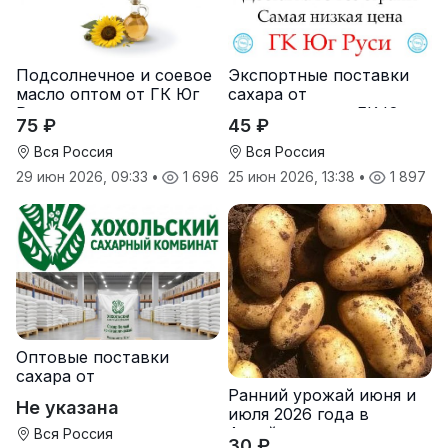
Подсолнечное и соевое
Экспортные поставки
масло оптом от ГК Юг
сахара от
Руси
производителя ГК Юг
75 ₽
45 ₽
Руси
Вся Россия
Вся Россия
29 июн 2026, 09:33
•
1 696
25 июн 2026, 13:38
•
1 897
Оптовые поставки
сахара от
Ранний урожай июня и
производителя
Не указана
июля 2026 года в
Хохольский сахарный
Алтайском крае
комбинат
Вся Россия
30 ₽