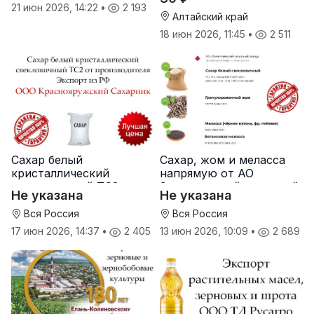
21 июн 2026, 14:22
•
2 193
Алтайский край
18 июн 2026, 11:45
•
2 511
Сахар белый
Сахар, жом и меласса
кристаллический
напрямую от АО
свекловичный ТС2 от
Земетчинский сахарный
Не указана
Не указана
производителя
завод
Вся Россия
Вся Россия
17 июн 2026, 14:37
•
2 405
13 июн 2026, 10:09
•
2 689