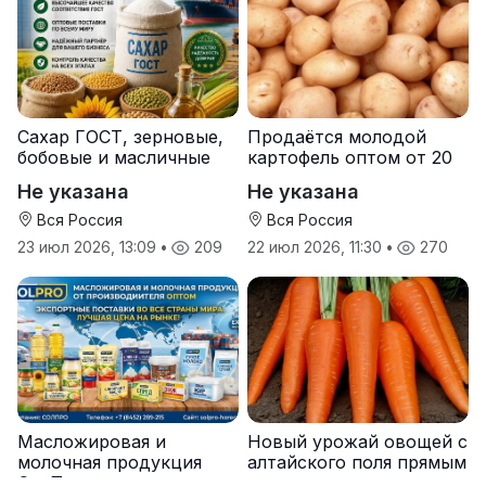
Сахар ГОСТ, зерновые,
Продаётся молодой
бобовые и масличные
картофель оптом от 20
культуры оптом
тонн от производителя
Не указана
Не указана
Вся Россия
Вся Россия
23 июл 2026, 13:09
•
209
22 июл 2026, 11:30
•
270
Масложировая и
Новый урожай овощей с
молочная продукция
алтайского поля прямым
СолПро — экспортные
оптом