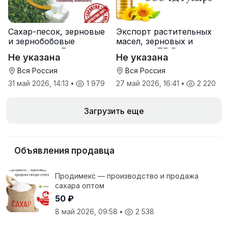
Сахар-песок, зерновые
Экспорт растительных
и зернобобовые
масел, зерновых и
культуры от Елань-
шрота от ТД Русагро
Не указана
Не указана
Коленовский СЗ
Вся Россия
Вся Россия
31 май 2026, 14:13
•
1 979
27 май 2026, 16:41
•
2 220
Загрузить еще
Объявления продавца
Продимекс — производство и продажа
сахара оптом
50 ₽
8 май 2026, 09:58
•
2 538