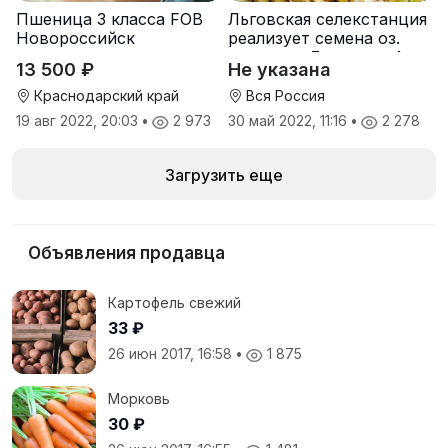
Пшеница 3 класса FOB
Льговская селекстанция
Новороссийск
реализует семена оз.
пшеницы Льговская4 и
13 500 ₽
Не указана
Льговская8
Краснодарский край
Вся Россия
19 авг 2022, 20:03
•
2 973
30 май 2022, 11:16
•
2 278
Загрузить еще
Объявления продавца
Картофель свежий
33 ₽
26 июн 2017, 16:58
•
1 875
Морковь
30 ₽