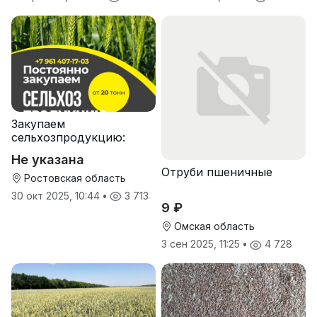
Закупаем
сельхозпродукцию:
зерно, пшеницу,
Не указана
подсолнечник
Отруби пшеничные
Ростовская область
30 окт 2025, 10:44
•
3 713
9 ₽
Омская область
3 сен 2025, 11:25
•
4 728