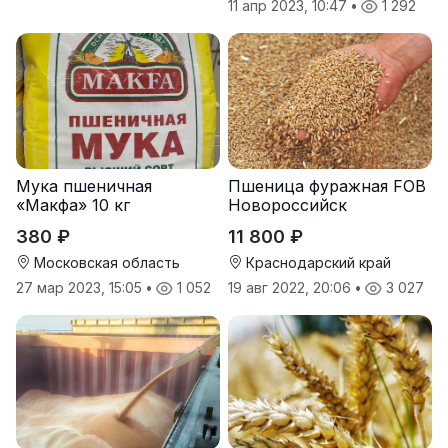
11 апр 2023, 10:47
•
1 292
Мука пшеничная
Пшеница фуражная FOB
«Макфа» 10 кг
Новороссийск
380 ₽
11 800 ₽
Московская область
Краснодарский край
27 мар 2023, 15:05
•
1 052
19 авг 2022, 20:06
•
3 027