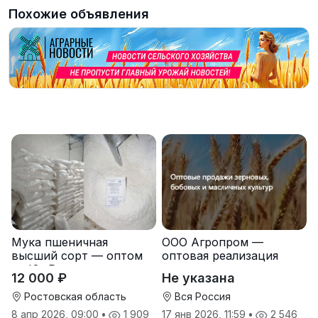
Похожие объявления
Мука пшеничная
ООО Агропром —
высший сорт — оптом
оптовая реализация
от Юг Руси
продуктов питания
12 000 ₽
Не указана
экспорт
Ростовская область
Вся Россия
8 апр 2026, 09:00
•
1 909
17 янв 2026, 11:59
•
2 546