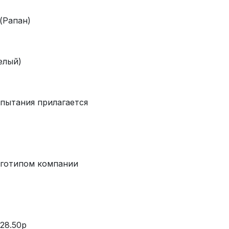
 (Рапан)
елый)
спытания прилагается
оготипом компании
 28.50р