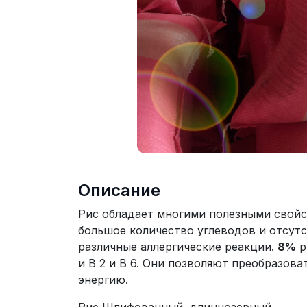
Описание
Рис обладает многими полезными свойс
большое количество углеводов и отсут
различные аллергические реакции.
8%
р
и B 2 и B 6. Они позволяют преобразов
энергию.
Рис Шлифованный, длиннозерный.