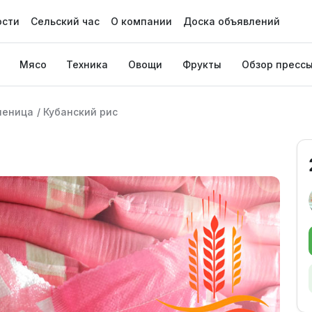
ости
Сельский час
О компании
Доска объявлений
Мясо
Техника
Овощи
Фрукты
Обзор пресс
шеница
/
Кубанский рис