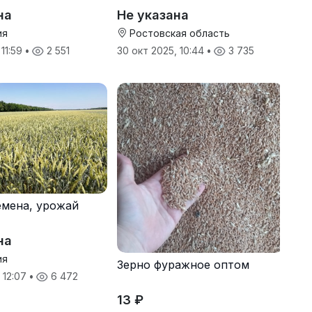
кспорт
пшеницу, подсолнечник
на
Не указана
ия
Ростовская область
 11:59
•
2 551
30 окт 2025, 10:44
•
3 735
мена, урожай
на
ия
Зерно фуражное оптом
 12:07
•
6 472
13 ₽