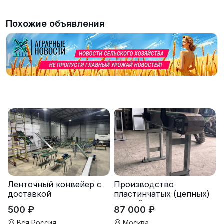
Похожие объявления
Ленточный конвейер с
Производство
доставкой
пластинчатых (цепных)
конвейеров
500 ₽
87 000 ₽
(транспортеров) под
заказ
Вся Россия
Москва