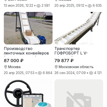
13 июн 2026, 12:22
•
2 581
20 апр 2025, 09:12
•
6 635
Производство
Транспортер
ленточных конвейеров
ГОФРОБОРТ L V-
(транспортеров) под
образный
87 000 ₽
79 877 ₽
заказ
Москва
Московская область
20 апр 2025, 07:53
•
6 864
26 сен 2024, 07:09
•
4 121