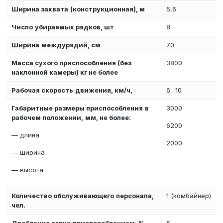
Ширина захвата
(конструкционная), м
5,6
Число
убираемых рядков, шт
8
Ширина
междурядий, см
70
Масса сухого приспособления (без
3800
наклонной камеры) кг не более
Рабочая скорость
движения, км/ч,
6…10
Габаритные размеры приспособления
в
3000
рабочем положении,
мм, не более:
6200
— длина
2000
— ширина
— высота
Количество обслуживающего
персонала,
1 (комбайнер)
чел.
Дробление зерна
приспособлением, %,
5