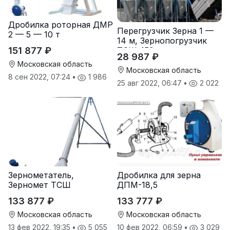
Дробилка роторная ДМР
Перегрузчик Зерна 1 —
2 — 5 — 10 т
14 м, Зернопогрузчик
ТСШ-150
151 877 ₽
28 987 ₽
Московская область
Московская область
8 сен 2022, 07:24
•
1 986
25 авг 2022, 06:47
•
2 022
Зернометатель,
Дробилка для зерна
Зерномет ТСШ
ДПМ-18,5
133 877 ₽
133 777 ₽
Московская область
Московская область
13 фев 2022, 19:35
•
5 055
10 фев 2022, 06:59
•
3 029