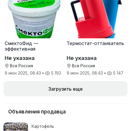
СмектоФид —
Термостат-оттаиватель
эффективная
минеральная
Не указана
Не указана
антидиарейная
кормовая добавка для
Вся Россия
Вся Россия
телят
9 июн 2025, 08:43
•
5 150
9 июн 2025, 08:43
•
5 147
Загрузить еще
Объявления продавца
Картофель