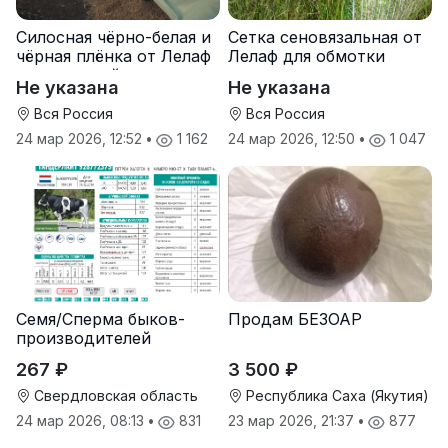
Силосная чёрно-белая и
Сетка сеновязальная от
чёрная плёнка от Лелаф
Лелаф для обмотки
для траншей и ям
рулонов сена и соломы
Не указана
Не указана
силоса/сенажа
Вся Россия
Вся Россия
24 мар 2026, 12:52
•
1 162
24 мар 2026, 12:50
•
1 047
Семя/Сперма быков-
Продам БЕЗОАР
производителей
267 ₽
3 500 ₽
Свердловская область
Республика Саха (Якутия)
24 мар 2026, 08:13
•
831
23 мар 2026, 21:37
•
877