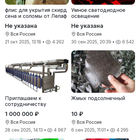
флис для укрытия скирд
Умное светодиодное
сена и соломы от Лелаф
освещение
Не указана
Не указана
Вся Россия
Вся Россия
21 окт 2025, 13:18
•
4 262
30 сен 2025, 20:39
•
6 542
Приглашаем к
Жмых подсолнечный
сотрудничеству
дилеров в регионах
1 000 000 ₽
10 ₽
Вся Россия
Вся Россия
28 сен 2025, 14:13
•
4 967
6 сен 2025, 11:01
•
4 295