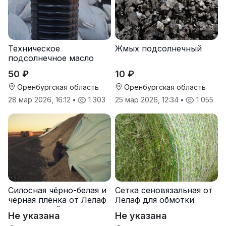
Техническое
Жмых подсолнечный
подсолнечное масло
50 ₽
10 ₽
Оренбургская область
Оренбургская область
28 мар 2026, 16:12
•
1 303
25 мар 2026, 12:34
•
1 055
Силосная чёрно-белая и
Сетка сеновязальная от
чёрная плёнка от Лелаф
Лелаф для обмотки
для траншей и ям
рулонов сена и соломы
Не указана
Не указана
силоса/сенажа