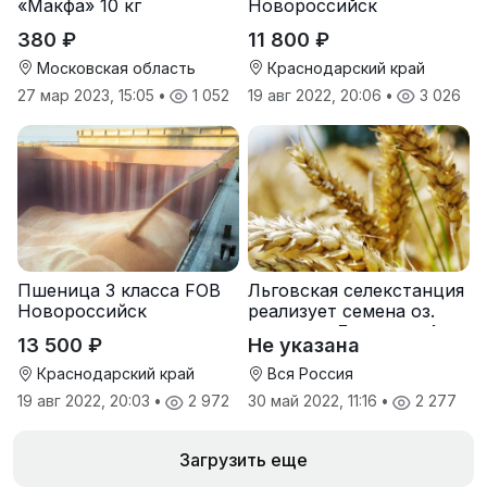
«Макфа» 10 кг
Новороссийск
380 ₽
11 800 ₽
Московская область
Краснодарский край
27 мар 2023, 15:05
•
1 052
19 авг 2022, 20:06
•
3 026
Пшеница 3 класса FOB
Льговская селекстанция
Новороссийск
реализует семена оз.
пшеницы Льговская4 и
13 500 ₽
Не указана
Льговская8
Краснодарский край
Вся Россия
19 авг 2022, 20:03
•
2 972
30 май 2022, 11:16
•
2 277
Загрузить еще