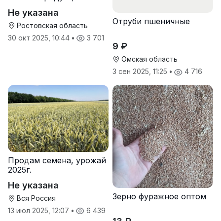
зерно, пшеницу,
Не указана
подсолнечник
Отруби пшеничные
Ростовская область
30 окт 2025, 10:44
•
3 701
9 ₽
Омская область
3 сен 2025, 11:25
•
4 716
Продам семена, урожай
2025г.
Не указана
Зерно фуражное оптом
Вся Россия
13 июл 2025, 12:07
•
6 439