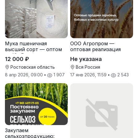
Мука пшеничная
ООО Агропром —
высший сорт — оптом
оптовая реализация
от Юг Руси
продуктов питания
12 000 ₽
Не указана
экспорт
Ростовская область
Вся Россия
8 апр 2026, 09:00
•
1 907
17 янв 2026, 11:59
•
2 543
Закупаем
сельхозпродукцию: