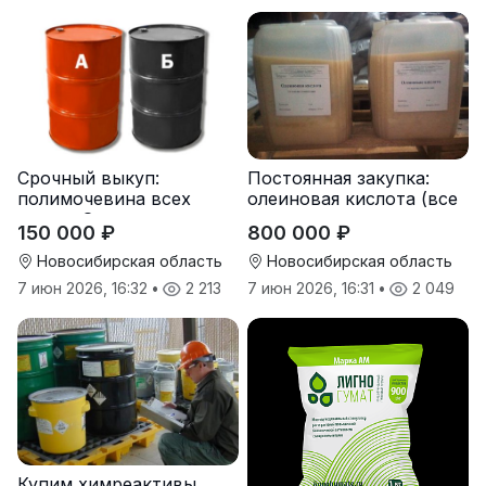
Срочный выкуп:
Постоянная закупка:
полимочевина всех
олеиновая кислота (все
типов, Эластоплан,
виды, склады,
150 000 ₽
800 000 ₽
Экстраплан
просрочка)
Новосибирская область
Новосибирская область
7 июн 2026, 16:32
•
2 213
7 июн 2026, 16:31
•
2 049
Купим химреактивы,