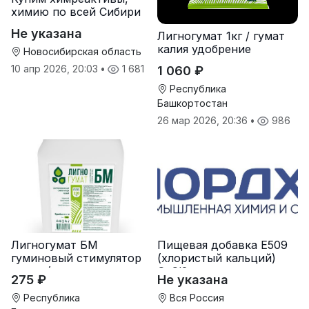
химию по всей Сибири
Не указана
Лигногумат 1кг / гумат
калия удобрение
Новосибирская область
10 апр 2026, 20:03
•
1 681
1 060 ₽
Республика
Башкортостан
26 мар 2026, 20:36
•
986
Лигногумат БМ
Пищевая добавка Е509
гуминовый стимулятор
(хлористый кальций)
роста (гумат калия с
CaCl2
275 ₽
Не указана
фульвовыми кислотами)
Республика
Вся Россия