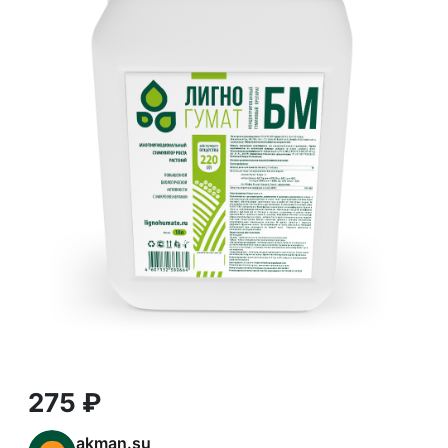
275 ₽
akman.su