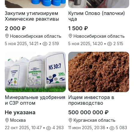
Закупим утилизируем
Купим Олово (палочки)
Химические реактивы
чда
2 000 ₽
1 500 ₽
Новосибирская область
Новосибирская область
5 ноя 2025, 14:21
•
2 519
5 ноя 2025, 14:20
•
2 515
Минеральные удобрения
Ищем инвестора в
и СЗР оптом
производство
природных
Не указана
500 000 000 ₽
почвоулучшителей
Москва
Курганская область
22 окт 2025, 10:47
•
4 263
11 июн 2025, 20:38
•
5 083