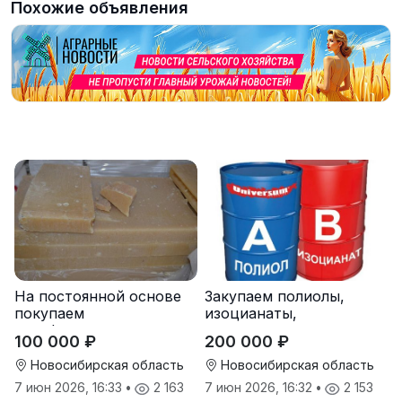
Похожие объявления
На постоянной основе
Закупаем полиолы,
покупаем
изоцианаты,
парафиносодержащие
компоненты для
100 000 ₽
200 000 ₽
продукты
пенополиуретана (ППУ)
Новосибирская область
Новосибирская область
7 июн 2026, 16:33
•
2 163
7 июн 2026, 16:32
•
2 153