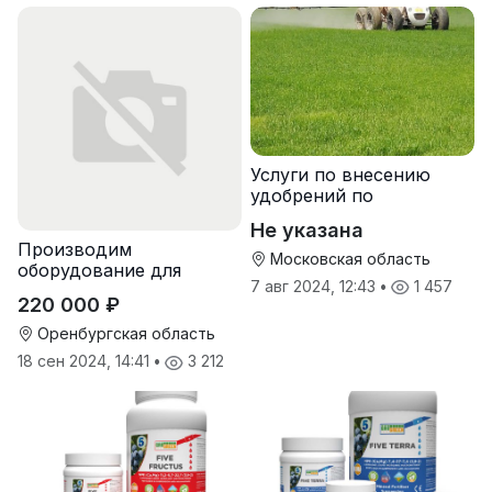
Услуги по внесению
удобрений по
переувлажненному
Не указана
грунту, услуги по
Производим
опрыскиванию полей,
Московская область
оборудование для
услуги пневмо
7 авг 2024, 12:43
•
1 457
гранулирования корма
220 000 ₽
Оренбургская область
18 сен 2024, 14:41
•
3 212