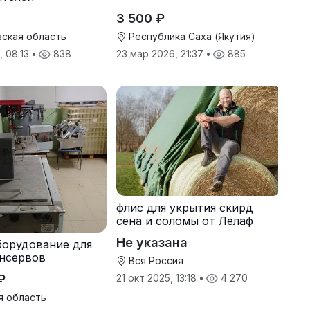
3 500 ₽
ская область
Республика Саха (Якутия)
, 08:13
•
838
23 мар 2026, 21:37
•
885
флис для укрытия скирд
сена и соломы от Лелаф
Не указана
борудование для
нсервов
Вся Россия
₽
21 окт 2025, 13:18
•
4 270
я область