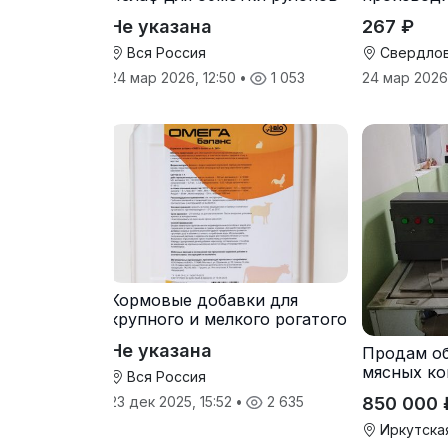
сена и соломы
Не указана
267 ₽
Вся Россия
Свердлов
24 мар 2026, 12:50
•
1 053
24 мар 2026
Кормовые добавки для
крупного и мелкого рогатого
скота
Не указана
Продам о
мясных ко
Вся Россия
850 000 
23 дек 2025, 15:52
•
2 635
Иркутска