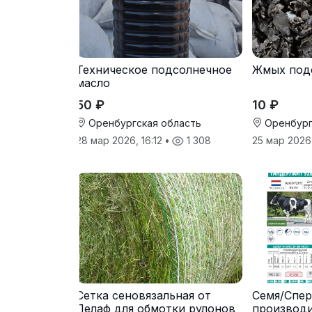
Техническое подсолнечное
Жмых под
масло
50 ₽
10 ₽
Оренбургская область
Оренбург
28 мар 2026, 16:12
•
1 308
25 мар 2026
Сетка сеновязальная от
Семя/Спер
Лелаф для обмотки рулонов
производ