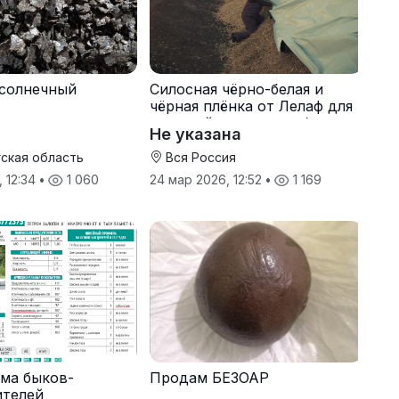
солнечный
Силосная чёрно-белая и
чёрная плёнка от Лелаф для
траншей и ям силоса/сенажа
Не указана
ская область
Вся Россия
, 12:34
•
1 060
24 мар 2026, 12:52
•
1 169
ма быков-
Продам БЕЗОАР
ителей