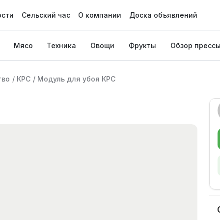
ости
Сельский час
О компании
Доска объявлений
Мясо
Техника
Овощи
Фрукты
Обзор пресс
тво
/
КРС
/
Модуль для убоя КРС