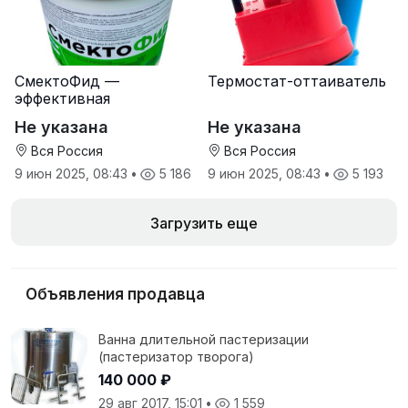
СмектоФид —
Термостат-оттаиватель
эффективная
минеральная
Не указана
Не указана
антидиарейная
кормовая добавка для
Вся Россия
Вся Россия
телят
9 июн 2025, 08:43
•
5 186
9 июн 2025, 08:43
•
5 193
Загрузить еще
Объявления продавца
Ванна длительной пастеризации
(пастеризатор творога)
140 000 ₽
29 авг 2017, 15:01
•
1 559