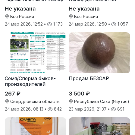
для траншей и ям
рулонов сена и соломы
Не указана
Не указана
силоса/сенажа
Вся Россия
Вся Россия
24 мар 2026, 12:52
•
1 173
24 мар 2026, 12:50
•
1 057
Семя/Сперма быков-
Продам БЕЗОАР
производителей
267 ₽
3 500 ₽
Свердловская область
Республика Саха (Якутия)
24 мар 2026, 08:13
•
842
23 мар 2026, 21:37
•
891