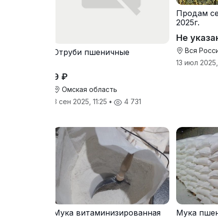
Продам се
2025г.
Не указа
Вся Росс
Отруби пшеничные
13 июл 2025,
9 ₽
Омская область
3 сен 2025, 11:25
•
4 731
Мука витаминизированная
Мука пшен