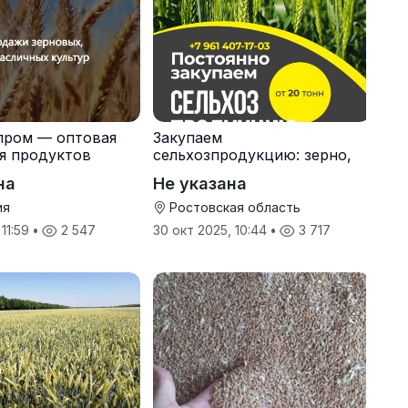
пром — оптовая
Закупаем
я продуктов
сельхозпродукцию: зерно,
кспорт
пшеницу, подсолнечник
на
Не указана
ия
Ростовская область
 11:59
•
2 547
30 окт 2025, 10:44
•
3 717