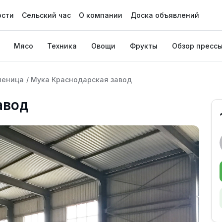
ости
Сельский час
О компании
Доска объявлений
Мясо
Техника
Овощи
Фрукты
Обзор пресс
шеница
/
Мука Краснодарская завод
авод