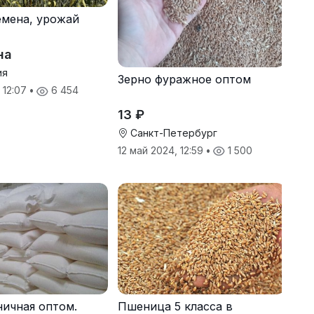
мена, урожай
на
ия
Зерно фуражное оптом
 12:07
•
6 454
13 ₽
Санкт-Петербург
12 май 2024, 12:59
•
1 500
ичная оптом.
Пшеница 5 класса в