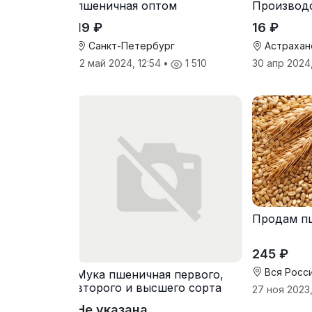
пшеничная оптом
Производ
19 ₽
16 ₽
Санкт-Петербург
Астрахан
12 май 2024, 12:54
•
1 510
30 апр 2024
Продам п
245 ₽
Вся Росс
Мука пшеничная первого,
второго и высшего сорта
27 ноя 2023,
Не указана