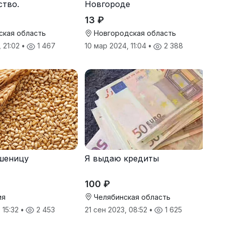
ство.
Новгороде
13 ₽
ская область
Новгородская область
, 21:02
•
1 467
10 мар 2024, 11:04
•
2 388
шеницу
Я выдаю кредиты
100 ₽
ия
Челябинская область
 15:32
•
2 453
21 сен 2023, 08:52
•
1 625