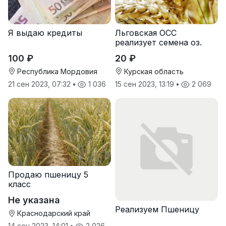
Я выдаю кредиты
Льговская ОСС
реализует семена оз.
пшеницы
100 ₽
20 ₽
Республика Мордовия
Курская область
21 сен 2023, 07:32
•
1 036
15 сен 2023, 13:19
•
2 069
Продаю пшеницу 5
класс
Не указана
Реализуем Пшеницу
Краснодарский край
14 сен 2023, 14:01
•
2 026