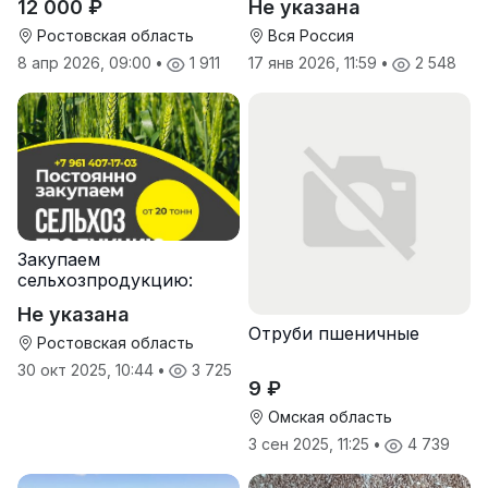
12 000 ₽
Не указана
экспорт
Ростовская область
Вся Россия
8 апр 2026, 09:00
•
1 911
17 янв 2026, 11:59
•
2 548
Закупаем
сельхозпродукцию:
зерно, пшеницу,
Не указана
подсолнечник
Отруби пшеничные
Ростовская область
30 окт 2025, 10:44
•
3 725
9 ₽
Омская область
3 сен 2025, 11:25
•
4 739