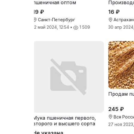
пшеничная оптом
Производ
19 ₽
16 ₽
Санкт-Петербург
Астрахан
12 май 2024, 12:54
•
1 509
30 апр 2024
Продам п
245 ₽
Вся Росс
Мука пшеничная первого,
второго и высшего сорта
27 ноя 2023,
Не указана