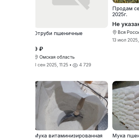
Продам се
2025г.
Не указа
Вся Росс
Отруби пшеничные
13 июл 2025,
9 ₽
Омская область
3 сен 2025, 11:25
•
4 729
Мука витаминизированная
Мука пшен