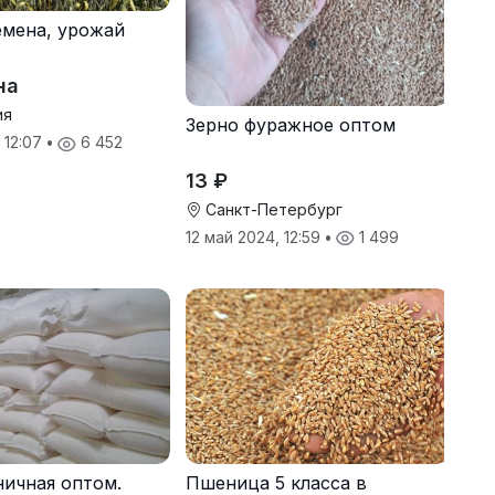
мена, урожай
на
ия
Зерно фуражное оптом
 12:07
•
6 452
13 ₽
Санкт-Петербург
12 май 2024, 12:59
•
1 499
ичная оптом.
Пшеница 5 класса в