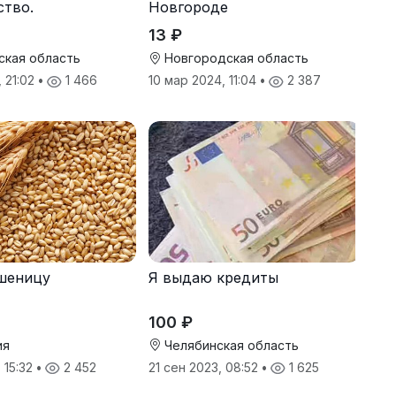
ство.
Новгороде
13 ₽
ская область
Новгородская область
, 21:02
•
1 466
10 мар 2024, 11:04
•
2 387
шеницу
Я выдаю кредиты
100 ₽
ия
Челябинская область
 15:32
•
2 452
21 сен 2023, 08:52
•
1 625