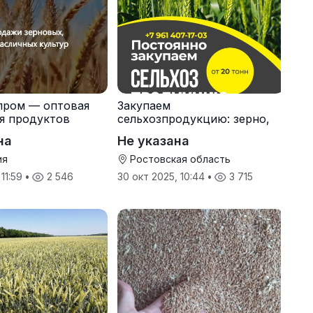
пром — оптовая
Закупаем
я продуктов
сельхозпродукцию: зерно,
кспорт
пшеницу, подсолнечник
на
Не указана
ия
Ростовская область
 11:59
•
2 546
30 окт 2025, 10:44
•
3 715