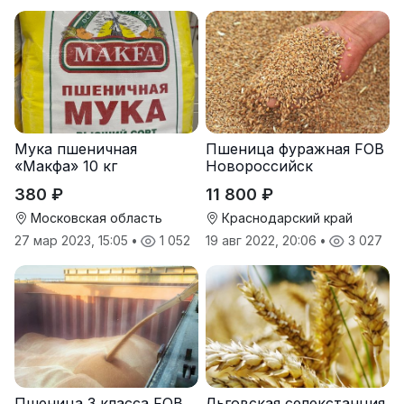
Мука пшеничная
Пшеница фуражная FOB
«Макфа» 10 кг
Новороссийск
380 ₽
11 800 ₽
Московская область
Краснодарский край
27 мар 2023, 15:05
•
1 052
19 авг 2022, 20:06
•
3 027
Пшеница 3 класса FOB
Льговская селекстанция