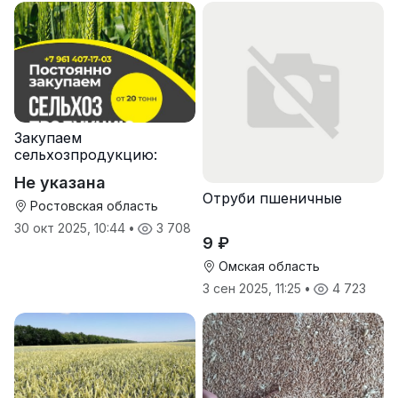
Закупаем
сельхозпродукцию:
зерно, пшеницу,
Не указана
подсолнечник
Отруби пшеничные
Ростовская область
30 окт 2025, 10:44
•
3 708
9 ₽
Омская область
3 сен 2025, 11:25
•
4 723