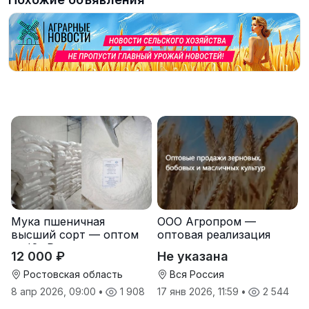
Мука пшеничная
ООО Агропром —
высший сорт — оптом
оптовая реализация
от Юг Руси
продуктов питания
12 000 ₽
Не указана
экспорт
Ростовская область
Вся Россия
8 апр 2026, 09:00
•
1 908
17 янв 2026, 11:59
•
2 544