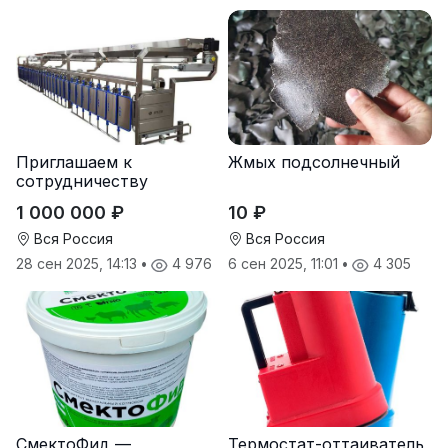
Приглашаем к
Жмых подсолнечный
сотрудничеству
дилеров в регионах
1 000 000 ₽
10 ₽
Вся Россия
Вся Россия
28 сен 2025, 14:13
•
4 976
6 сен 2025, 11:01
•
4 305
СмектоФид —
Термостат-оттаиватель