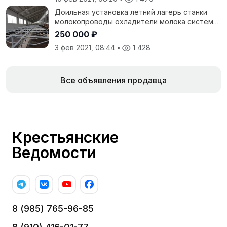
Доильная установка летний лагерь станки
молокопроводы охладители молока системы
привязи и поения, системы навозоудаления
250 000 ₽
3 фев 2021, 08:44
•
1 428
Все объявления продавца
Крестьянские
Ведомости
8 (985) 765-96-85