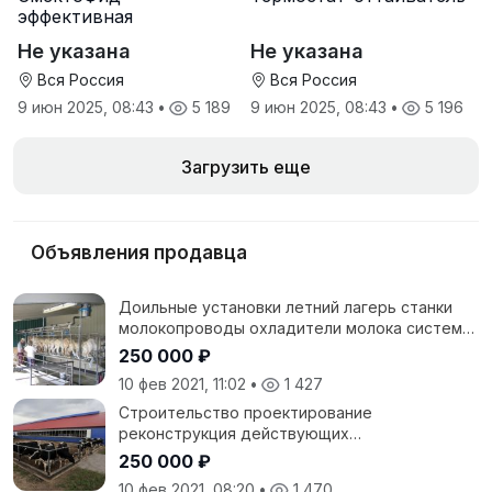
эффективная
минеральная
Не указана
Не указана
антидиарейная
кормовая добавка для
Вся Россия
Вся Россия
телят
9 июн 2025, 08:43
•
5 189
9 июн 2025, 08:43
•
5 196
Загрузить еще
Объявления продавца
Доильные установки летний лагерь станки
молокопроводы охладители молока системы
привязи и поения, системы навозоудаления
250 000 ₽
10 фев 2021, 11:02
•
1 427
Строительство проектирование
реконструкция действующих
коровников,птичников, свинарников,
250 000 ₽
зерноскладов телятников.
10 фев 2021, 08:20
•
1 470