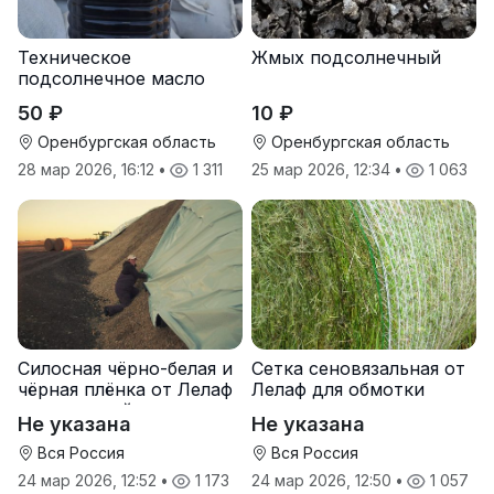
Техническое
Жмых подсолнечный
подсолнечное масло
50 ₽
10 ₽
Оренбургская область
Оренбургская область
28 мар 2026, 16:12
•
1 311
25 мар 2026, 12:34
•
1 063
Силосная чёрно-белая и
Сетка сеновязальная от
чёрная плёнка от Лелаф
Лелаф для обмотки
для траншей и ям
рулонов сена и соломы
Не указана
Не указана
силоса/сенажа
Вся Россия
Вся Россия
24 мар 2026, 12:52
•
1 173
24 мар 2026, 12:50
•
1 057