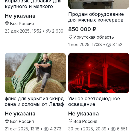
Кормовые добавки для
крупного и мелкого
рогатого скота
Продам оборудование
Не указана
для мясных консервов
Вся Россия
850 000 ₽
23 дек 2025, 15:52
•
2 639
Иркутская область
1 ноя 2025, 17:38
•
3 152
флис для укрытия скирд
Умное светодиодное
сена и соломы от Лелаф
освещение
Не указана
Не указана
Вся Россия
Вся Россия
21 окт 2025, 13:18
•
4 273
30 сен 2025, 20:39
•
6 551