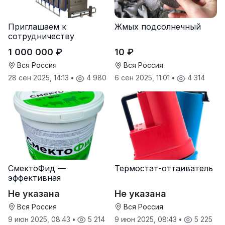
Приглашаем к
Жмых подсолнечный
сотрудничеству
дилеров в регионах
1 000 000 ₽
10 ₽
Вся Россия
Вся Россия
28 сен 2025, 14:13
•
4 980
6 сен 2025, 11:01
•
4 314
СмектоФид —
Термостат-оттаиватель
эффективная
минеральная
Не указана
Не указана
антидиарейная
кормовая добавка для
Вся Россия
Вся Россия
телят
9 июн 2025, 08:43
•
5 214
9 июн 2025, 08:43
•
5 225