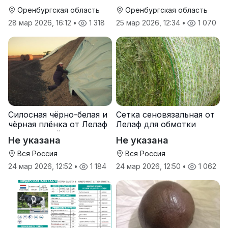
Оренбургская область
Оренбургская область
28 мар 2026, 16:12
•
1 318
25 мар 2026, 12:34
•
1 070
Силосная чёрно-белая и
Сетка сеновязальная от
чёрная плёнка от Лелаф
Лелаф для обмотки
для траншей и ям
рулонов сена и соломы
Не указана
Не указана
силоса/сенажа
Вся Россия
Вся Россия
24 мар 2026, 12:52
•
1 184
24 мар 2026, 12:50
•
1 062