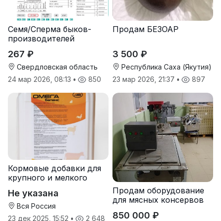
Семя/Сперма быков-
Продам БЕЗОАР
производителей
267 ₽
3 500 ₽
Свердловская область
Республика Саха (Якутия)
24 мар 2026, 08:13
•
850
23 мар 2026, 21:37
•
897
Кормовые добавки для
крупного и мелкого
рогатого скота
Продам оборудование
Не указана
для мясных консервов
Вся Россия
850 000 ₽
23 дек 2025, 15:52
•
2 648