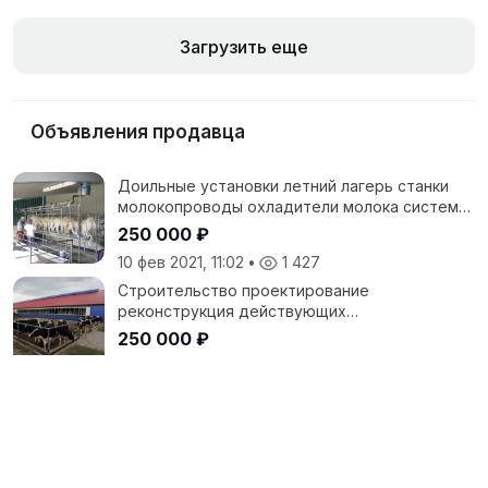
Загрузить еще
Объявления продавца
Доильные установки летний лагерь станки
молокопроводы охладители молока системы
привязи и поения, системы навозоудаления
250 000 ₽
10 фев 2021, 11:02
•
1 427
Строительство проектирование
реконструкция действующих
коровников,птичников, свинарников,
250 000 ₽
зерноскладов телятников.
10 фев 2021, 08:20
•
1 470
Доильная установка летний лагерь станки
молокопроводы охладители молока системы
привязи и поения, системы навозоудаления
250 000 ₽
3 фев 2021, 08:44
•
1 428